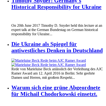
Timothy Snyder: Germany's
Historical Responsibility for Ukraine
170620_fg_ukraine_timothy_snyder.jp
On 20th June 2017 Timothy D. Snyder held this lecture at an
170620_fg_ukraine_timothy_snyder.jp
expert talk at the German Bundestag on German historical
responsibility for Ukraine...
Die Ukraine als Spiegel für
antiwestliches Denken in Deutschland
160412_ramer_award.jpg
Rede von Marieluise Beck anlässlich der Verleihung des AJC
160412_ramer_award.jpg
Ramer Award am 12. April 2016 in Berlin: Sehr geehrte
Damen und Herren, mit großem Respekt...
Warum sich eine grüne Abgeordnete
für Michail Chodorkowski einsetzt.