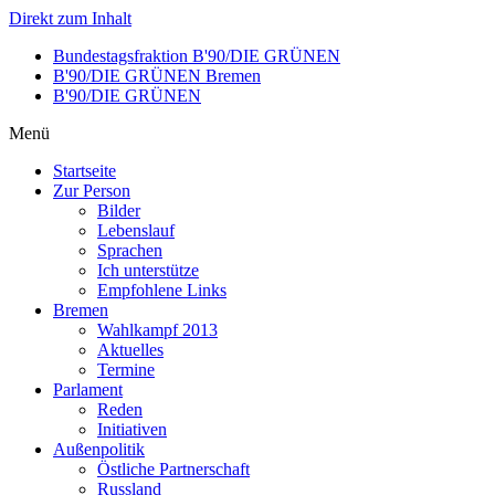
Direkt zum Inhalt
Bundestagsfraktion B'90/DIE GRÜNEN
B'90/DIE GRÜNEN Bremen
B'90/DIE GRÜNEN
Menü
Startseite
Zur Person
Bilder
Lebenslauf
Sprachen
Ich unterstütze
Empfohlene Links
Bremen
Wahlkampf 2013
Aktuelles
Termine
Parlament
Reden
Initiativen
Außenpolitik
Östliche Partnerschaft
Russland