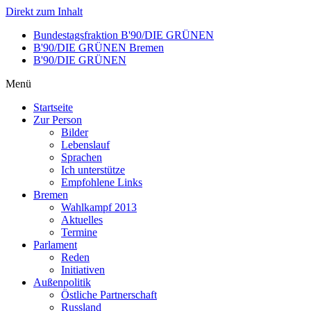
Direkt zum Inhalt
Bundestagsfraktion B'90/DIE GRÜNEN
B'90/DIE GRÜNEN Bremen
B'90/DIE GRÜNEN
Menü
Startseite
Zur Person
Bilder
Lebenslauf
Sprachen
Ich unterstütze
Empfohlene Links
Bremen
Wahlkampf 2013
Aktuelles
Termine
Parlament
Reden
Initiativen
Außenpolitik
Östliche Partnerschaft
Russland