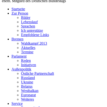
ehem. Mitglied des Deutschen Bundestags
Startseite
Zur Person
Bilder
Lebenslauf
Sprachen
Ich unterstütze
Empfohlene Links
Bremen
Wahlkampf 2013
Aktuelles
Termine
Parlament
Reden
Initiativen
Außenpolitik
Östliche Partnerschaft
Russland
Ukraine
Belarus
Westbalkan
Europarat
Weiteres
Service