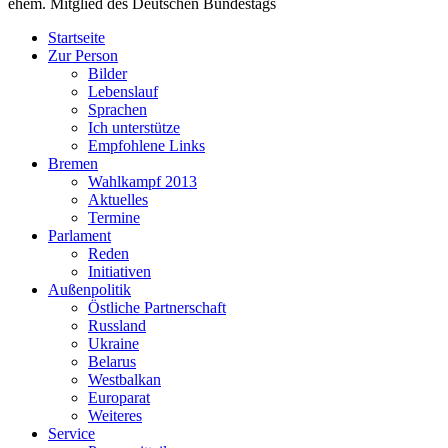
ehem. Mitglied des Deutschen Bundestags
Startseite
Zur Person
Bilder
Lebenslauf
Sprachen
Ich unterstütze
Empfohlene Links
Bremen
Wahlkampf 2013
Aktuelles
Termine
Parlament
Reden
Initiativen
Außenpolitik
Östliche Partnerschaft
Russland
Ukraine
Belarus
Westbalkan
Europarat
Weiteres
Service