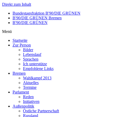
Direkt zum Inhalt
Bundestagsfraktion B'90/DIE GRÜNEN
B'90/DIE GRÜNEN Bremen
B'90/DIE GRÜNEN
Menü
Startseite
Zur Person
Bilder
Lebenslauf
Sprachen
Ich unterstütze
Empfohlene Links
Bremen
Wahlkampf 2013
Aktuelles
Termine
Parlament
Reden
Initiativen
Außenpolitik
Östliche Partnerschaft
Russland