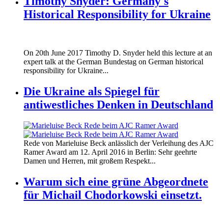
Timothy Snyder: Germany's
Historical Responsibility for Ukraine
170620_fg_ukraine_timothy_snyder.jp
On 20th June 2017 Timothy D. Snyder held this lecture at an
170620_fg_ukraine_timothy_snyder.jp
expert talk at the German Bundestag on German historical
responsibility for Ukraine...
Die Ukraine als Spiegel für
antiwestliches Denken in Deutschland
160412_ramer_award.jpg
Rede von Marieluise Beck anlässlich der Verleihung des AJC
160412_ramer_award.jpg
Ramer Award am 12. April 2016 in Berlin: Sehr geehrte
Damen und Herren, mit großem Respekt...
Warum sich eine grüne Abgeordnete
für Michail Chodorkowski einsetzt.