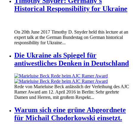
Timothy Snyder: Germany's
Historical Responsibility for Ukraine
170620_fg_ukraine_timothy_snyder.jp
On 20th June 2017 Timothy D. Snyder held this lecture at an
170620_fg_ukraine_timothy_snyder.jp
expert talk at the German Bundestag on German historical
responsibility for Ukraine...
Die Ukraine als Spiegel für
antiwestliches Denken in Deutschland
160412_ramer_award.jpg
Rede von Marieluise Beck anlässlich der Verleihung des AJC
160412_ramer_award.jpg
Ramer Award am 12. April 2016 in Berlin: Sehr geehrte
Damen und Herren, mit großem Respekt...
Warum sich eine grüne Abgeordnete
für Michail Chodorkowski einsetzt.