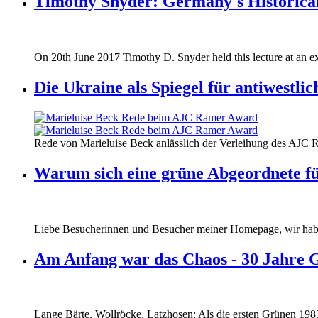
Timothy Snyder: Germany's Historical
170620_fg_ukraine_timothy_snyder.jp
On 20th June 2017 Timothy D. Snyder held this lecture at an ex
170620_fg_ukraine_timothy_snyder.jp
Die Ukraine als Spiegel für antiwestli
160412_ramer_award.jpg
Rede von Marieluise Beck anlässlich der Verleihung des AJC 
160412_ramer_award.jpg
Warum sich eine grüne Abgeordnete fü
Liebe Besucherinnen und Besucher meiner Homepage, wir haben
Am Anfang war das Chaos - 30 Jahre 
Lange Bärte, Wollröcke, Latzhosen: Als die ersten Grünen 1983