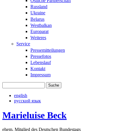
Östliche Partnerschaft
Russland
Ukraine
Belarus
Westbalkan
Europarat
Weiteres
Service
Pressemitteilungen
Pressefotos
Lebenslauf
Kontakt
Impressum
Suche
Suchformular
english
русский язык
Marieluise Beck
ehem. Mitglied des Deutschen Bundestags