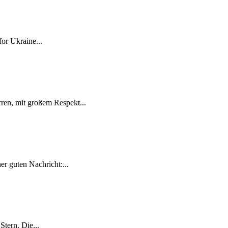
for Ukraine...
ren, mit großem Respekt...
r guten Nachricht:...
tern. Die...