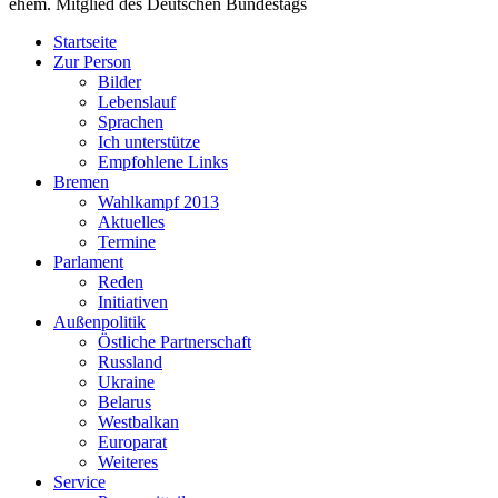
ehem. Mitglied des Deutschen Bundestags
Startseite
Zur Person
Bilder
Lebenslauf
Sprachen
Ich unterstütze
Empfohlene Links
Bremen
Wahlkampf 2013
Aktuelles
Termine
Parlament
Reden
Initiativen
Außenpolitik
Östliche Partnerschaft
Russland
Ukraine
Belarus
Westbalkan
Europarat
Weiteres
Service