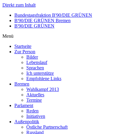
Direkt zum Inhalt
Bundestagsfraktion B'90/DIE GRÜNEN
B'90/DIE GRÜNEN Bremen
B'90/DIE GRÜNEN
Menü
Startseite
Zur Person
Bilder
Lebenslauf
Sprachen
Ich unterstütze
Empfohlene Links
Bremen
Wahlkampf 2013
Aktuelles
Termine
Parlament
Reden
Initiativen
Außenpolitik
Östliche Partnerschaft
Russland