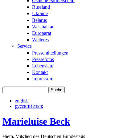
Östliche Partnerschaft
Russland
Ukraine
Belarus
Westbalkan
Europarat
Weiteres
Service
Pressemitteilungen
Pressefotos
Lebenslauf
Kontakt
Impressum
Suche
Suchformular
english
русский язык
Marieluise Beck
ehem. Mitglied des Deutschen Bundestags