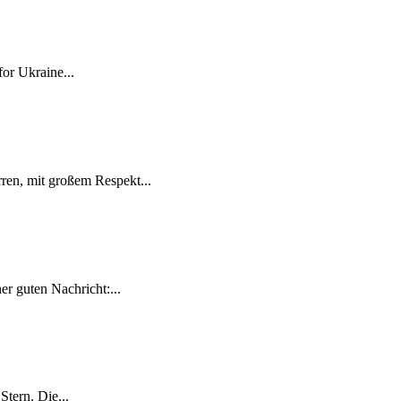
for Ukraine...
ren, mit großem Respekt...
r guten Nachricht:...
tern. Die...