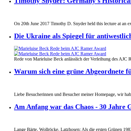
Timothy Snyder: Germany's Historical
170620_fg_ukraine_timothy_snyder.jp
On 20th June 2017 Timothy D. Snyder held this lecture at an ex
170620_fg_ukraine_timothy_snyder.jp
Die Ukraine als Spiegel für antiwestli
160412_ramer_award.jpg
Rede von Marieluise Beck anlässlich der Verleihung des AJC 
160412_ramer_award.jpg
Warum sich eine grüne Abgeordnete fü
Liebe Besucherinnen und Besucher meiner Homepage, wir haben
Am Anfang war das Chaos - 30 Jahre 
Lange Bärte, Wollröcke, Latzhosen: Als die ersten Grünen 1983