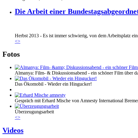
Die Arbeit einer Bundestagsabgeordne
Marie_und_Wahlkreis.jpg
Herbst 2013 - Es ist immer schwierig, von dem Arbeitsplatz eine
Marie_und_Wahlkreis.jpg
<
>
Fotos
Almanya: Film- & Diskussionsabend - ein schöner Film über da
Das Ökomobil - Wieder ein Hingucker!
Gespräch mit Erhard Mische von Amnesty International Breme
Überzeugungsarbeit
<
>
Videos