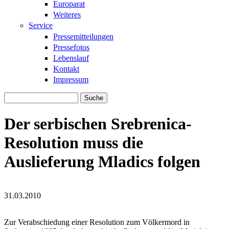
Europarat
Weiteres
Service
Pressemitteilungen
Pressefotos
Lebenslauf
Kontakt
Impressum
Suche
Suchformular
Der serbischen Srebrenica-
Resolution muss die
Auslieferung Mladics folgen
31.03.2010
Serb_Parlament.jpg
Serb_Parlament.jpg
Zur Verabschiedung einer Resolution zum Völkermord in