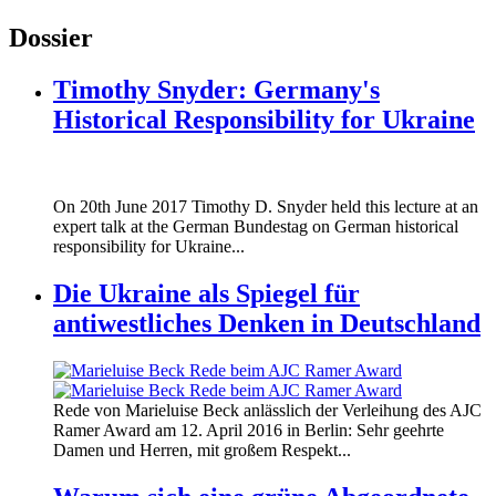
Dossier
Timothy Snyder: Germany's
Historical Responsibility for Ukraine
170620_fg_ukraine_timothy_snyder.jp
On 20th June 2017 Timothy D. Snyder held this lecture at an
170620_fg_ukraine_timothy_snyder.jp
expert talk at the German Bundestag on German historical
responsibility for Ukraine...
Die Ukraine als Spiegel für
antiwestliches Denken in Deutschland
160412_ramer_award.jpg
Rede von Marieluise Beck anlässlich der Verleihung des AJC
160412_ramer_award.jpg
Ramer Award am 12. April 2016 in Berlin: Sehr geehrte
Damen und Herren, mit großem Respekt...