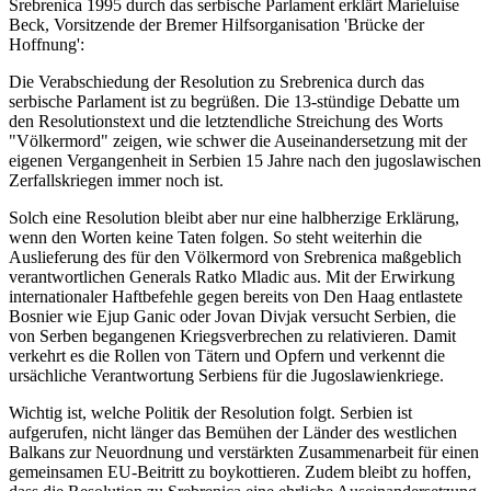
Srebrenica 1995 durch das serbische Parlament erklärt Marieluise
Beck, Vorsitzende der Bremer Hilfsorganisation 'Brücke der
Hoffnung':
Die Verabschiedung der Resolution zu Srebrenica durch das
serbische Parlament ist zu begrüßen. Die 13-stündige Debatte um
den Resolutionstext und die letztendliche Streichung des Worts
"Völkermord" zeigen, wie schwer die Auseinandersetzung mit der
eigenen Vergangenheit in Serbien 15 Jahre nach den jugoslawischen
Zerfallskriegen immer noch ist.
Solch eine Resolution bleibt aber nur eine halbherzige Erklärung,
wenn den Worten keine Taten folgen. So steht weiterhin die
Auslieferung des für den Völkermord von Srebrenica maßgeblich
verantwortlichen Generals Ratko Mladic aus. Mit der Erwirkung
internationaler Haftbefehle gegen bereits von Den Haag entlastete
Bosnier wie Ejup Ganic oder Jovan Divjak versucht Serbien, die
von Serben begangenen Kriegsverbrechen zu relativieren. Damit
verkehrt es die Rollen von Tätern und Opfern und verkennt die
ursächliche Verantwortung Serbiens für die Jugoslawienkriege.
Wichtig ist, welche Politik der Resolution folgt. Serbien ist
aufgerufen, nicht länger das Bemühen der Länder des westlichen
Balkans zur Neuordnung und verstärkten Zusammenarbeit für einen
gemeinsamen EU-Beitritt zu boykottieren. Zudem bleibt zu hoffen,