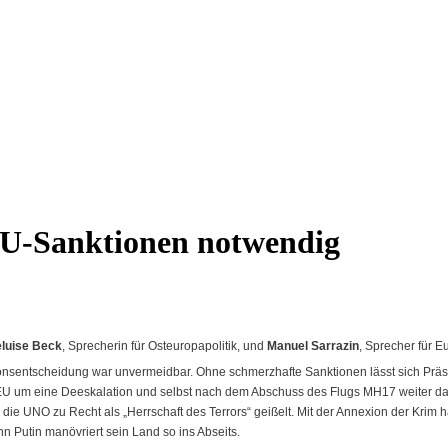
EU-Sanktionen notwendig
eluise Beck
, Sprecherin für Osteuropapolitik, und
Manuel Sarrazin
, Sprecher für Eu
nsentscheidung war unvermeidbar. Ohne schmerzhafte Sanktionen lässt sich Präside
 um eine Deeskalation und selbst nach dem Abschuss des Flugs MH17 weiter dara
 die UNO zu Recht als „Herrschaft des Terrors“ geißelt. Mit der Annexion der Krim ha
n Putin manövriert sein Land so ins Abseits.