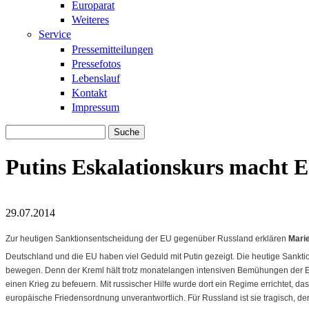
Europarat
Weiteres
Service
Pressemitteilungen
Pressefotos
Lebenslauf
Kontakt
Impressum
Suche
Suchformular
Putins Eskalationskurs macht 
29.07.2014
eu-fahne.jpg
eu-fahne.jpg
Zur heutigen Sanktionsentscheidung der EU gegenüber Russland erklären
Mari
Deutschland und die EU haben viel Geduld mit Putin gezeigt. Die heutige Sanktio
bewegen. Denn der Kreml hält trotz monatelangen intensiven Bemühungen der EU
einen Krieg zu befeuern. Mit russischer Hilfe wurde dort ein Regime errichtet, das
europäische Friedensordnung unverantwortlich. Für Russland ist sie tragisch, den