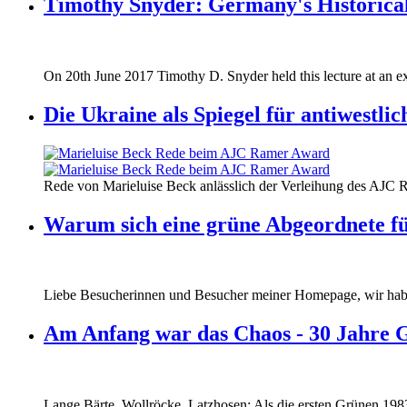
Timothy Snyder: Germany's Historical
170620_fg_ukraine_timothy_snyder.jp
On 20th June 2017 Timothy D. Snyder held this lecture at an ex
170620_fg_ukraine_timothy_snyder.jp
Die Ukraine als Spiegel für antiwestli
160412_ramer_award.jpg
Rede von Marieluise Beck anlässlich der Verleihung des AJC 
160412_ramer_award.jpg
Warum sich eine grüne Abgeordnete fü
Liebe Besucherinnen und Besucher meiner Homepage, wir haben
Am Anfang war das Chaos - 30 Jahre 
Lange Bärte, Wollröcke, Latzhosen: Als die ersten Grünen 1983