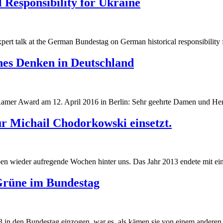
 Responsibility for Ukraine
g
pert talk at the German Bundestag on German historical responsibility 
g
ches Denken in Deutschland
Ramer Award am 12. April 2016 in Berlin: Sehr geehrte Damen und Her
r Michail Chodorkowski einsetzt.
 wieder aufregende Wochen hinter uns. Das Jahr 2013 endete mit eine
Grüne im Bundestag
 in den Bundestag einzogen, war es, als kämen sie von einem anderen S