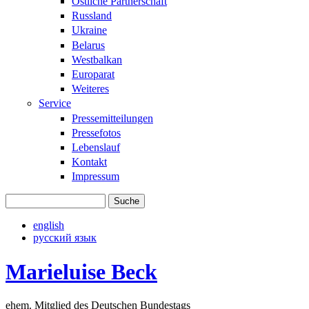
Östliche Partnerschaft
Russland
Ukraine
Belarus
Westbalkan
Europarat
Weiteres
Service
Pressemitteilungen
Pressefotos
Lebenslauf
Kontakt
Impressum
Suche
Suchformular
english
русский язык
Marieluise Beck
ehem. Mitglied des Deutschen Bundestags