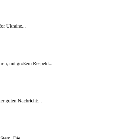
for Ukraine...
ren, mit großem Respekt...
r guten Nachricht:...
tern. Die...