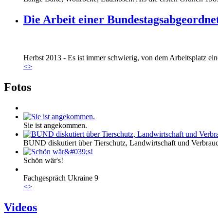
Die Arbeit einer Bundestagsabgeordne
Marie_und_Wahlkreis.jpg
Herbst 2013 - Es ist immer schwierig, von dem Arbeitsplatz eine
Marie_und_Wahlkreis.jpg
<
>
Fotos
Sie ist angekommen.
BUND diskutiert über Tierschutz, Landwirtschaft und Verbrau
Schön wär's!
Fachgespräch Ukraine 9
<
>
Videos