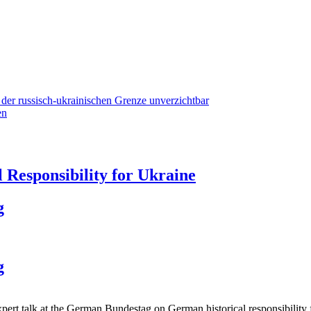
der russisch-ukrainischen Grenze unverzichtbar
en
 Responsibility for Ukraine
g
g
pert talk at the German Bundestag on German historical responsibility 