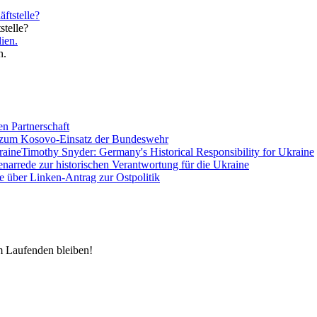
telle?
n.
en Partnerschaft
 zum Kosovo-Einsatz der Bundeswehr
Timothy Snyder: Germany's Historical Responsibility for Ukraine
enarrede zur historischen Verantwortung für die Ukraine
e über Linken-Antrag zur Ostpolitik
m Laufenden bleiben!