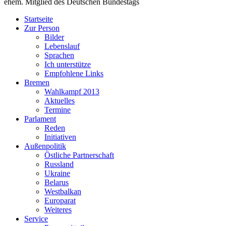
ehem. Mitglied des Deutschen Bundestags
Startseite
Zur Person
Bilder
Lebenslauf
Sprachen
Ich unterstütze
Empfohlene Links
Bremen
Wahlkampf 2013
Aktuelles
Termine
Parlament
Reden
Initiativen
Außenpolitik
Östliche Partnerschaft
Russland
Ukraine
Belarus
Westbalkan
Europarat
Weiteres
Service