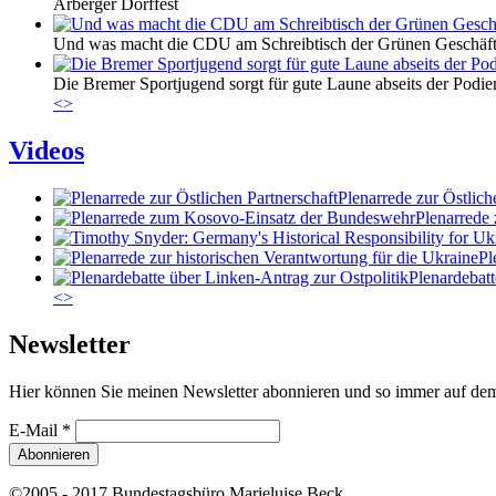
Arberger Dorffest
Und was macht die CDU am Schreibtisch der Grünen Geschäfts
Die Bremer Sportjugend sorgt für gute Laune abseits der Podie
<
>
Videos
Plenarrede zur Östlich
Plenarrede
Pl
Plenardebatt
<
>
Newsletter
Hier können Sie meinen Newsletter abonnieren und so immer auf de
E-Mail
*
©2005 - 2017 Bundestagsbüro Marieluise Beck