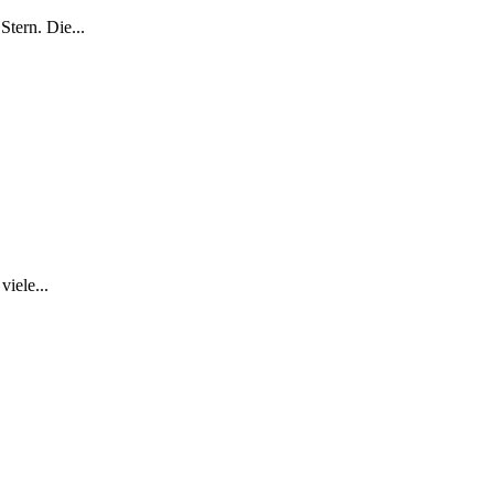
tern. Die...
iele...