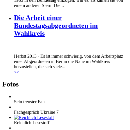
1983 in den Bundestag einzogen, war es, als kämen sie von
einem anderen Stern. Die...
Die Arbeit einer
Bundestagsabgeordneten im
Wahlkreis
Marie_und_Wahlkreis.jpg
Herbst 2013 - Es ist immer schwierig, von dem Arbeitsplatz
Marie_und_Wahlkreis.jpg
einer Abgeordneten in Berlin die Nähe im Wahlkreis
herzustellen, die sich viele...
<
>
Fotos
Sein treuster Fan
Fachgespräch Ukraine 7
Reichlich Lesestoff