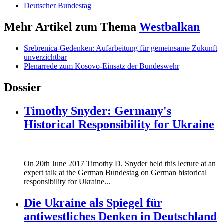
Deutscher Bundestag
Mehr Artikel zum Thema
Westbalkan
Srebrenica-Gedenken: Aufarbeitung für gemeinsame Zukunft
unverzichtbar
Plenarrede zum Kosovo-Einsatz der Bundeswehr
Dossier
Timothy Snyder: Germany's
Historical Responsibility for Ukraine
170620_fg_ukraine_timothy_snyder.jp
On 20th June 2017 Timothy D. Snyder held this lecture at an
170620_fg_ukraine_timothy_snyder.jp
expert talk at the German Bundestag on German historical
responsibility for Ukraine...
Die Ukraine als Spiegel für
antiwestliches Denken in Deutschland