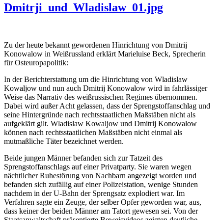
Dmitrji_und_Wladislaw_01.jpg
Zu der heute bekannt gewordenen Hinrichtung von Dmitrij
Konowalow in Weißrussland erklärt Marieluise Beck, Sprecherin
für Osteuropapolitik:
In der Berichterstattung um die Hinrichtung von Wladislaw
Kowaljow und nun auch Dmitrij Konowalow wird in fahrlässiger
Weise das Narrativ des weißrussischen Regimes übernommen.
Dabei wird außer Acht gelassen, dass der Sprengstoffanschlag und
seine Hintergründe nach rechtsstaatlichen Maßstäben nicht als
aufgeklärt gilt. Wladislaw Kowaljow und Dmitrij Konowalow
können nach rechtsstaatlichen Maßstäben nicht einmal als
mutmaßliche Täter bezeichnet werden.
Beide jungen Männer befanden sich zur Tatzeit des
Sprengstoffanschlags auf einer Privatparty. Sie waren wegen
nächtlicher Ruhestörung von Nachbarn angezeigt worden und
befanden sich zufällig auf einer Polizeistation, wenige Stunden
nachdem in der U-Bahn der Sprengsatz explodiert war. Im
Verfahren sagte ein Zeuge, der selber Opfer geworden war, aus,
dass keiner der beiden Männer am Tatort gewesen sei. Von der
Staatsanwaltschaft präsentierte Beweisvideos zeigten deutliche