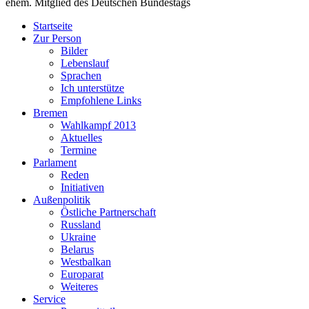
ehem. Mitglied des Deutschen Bundestags
Startseite
Zur Person
Bilder
Lebenslauf
Sprachen
Ich unterstütze
Empfohlene Links
Bremen
Wahlkampf 2013
Aktuelles
Termine
Parlament
Reden
Initiativen
Außenpolitik
Östliche Partnerschaft
Russland
Ukraine
Belarus
Westbalkan
Europarat
Weiteres
Service