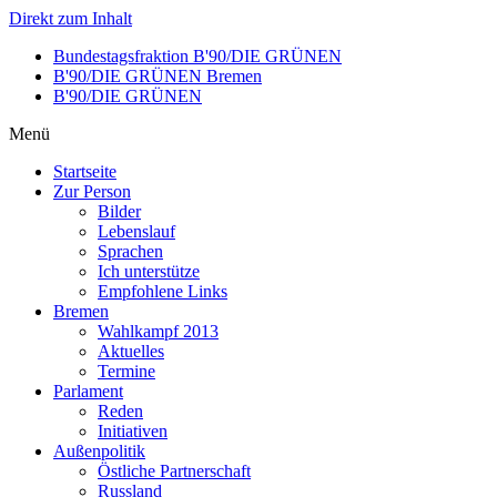
Direkt zum Inhalt
Bundestagsfraktion B'90/DIE GRÜNEN
B'90/DIE GRÜNEN Bremen
B'90/DIE GRÜNEN
Menü
Startseite
Zur Person
Bilder
Lebenslauf
Sprachen
Ich unterstütze
Empfohlene Links
Bremen
Wahlkampf 2013
Aktuelles
Termine
Parlament
Reden
Initiativen
Außenpolitik
Östliche Partnerschaft
Russland