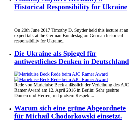
Historical Responsibility for Ukraine
170620_fg_ukraine_timothy_snyder.jp
On 20th June 2017 Timothy D. Snyder held this lecture at an
170620_fg_ukraine_timothy_snyder.jp
expert talk at the German Bundestag on German historical
responsibility for Ukraine...
Die Ukraine als Spiegel für
antiwestliches Denken in Deutschland
160412_ramer_award.jpg
Rede von Marieluise Beck anlässlich der Verleihung des AJC
160412_ramer_award.jpg
Ramer Award am 12. April 2016 in Berlin: Sehr geehrte
Damen und Herren, mit großem Respekt...
Warum sich eine grüne Abgeordnete
für Michail Chodorkowski einsetzt.