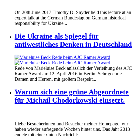
170620_fg_ukraine_timothy_snyder.jp
On 20th June 2017 Timothy D. Snyder held this lecture at an
170620_fg_ukraine_timothy_snyder.jp
expert talk at the German Bundestag on German historical
responsibility for Ukraine...
Die Ukraine als Spiegel für
antiwestliches Denken in Deutschland
160412_ramer_award.jpg
Rede von Marieluise Beck anlässlich der Verleihung des AJC
160412_ramer_award.jpg
Ramer Award am 12. April 2016 in Berlin: Sehr geehrte
Damen und Herren, mit großem Respekt...
Warum sich eine grüne Abgeordnete
für Michail Chodorkowski einsetzt.
Liebe Besucherinnen und Besucher meiner Homepage, wir
haben wieder aufregende Wochen hinter uns. Das Jahr 2013
endete mit einer guten Nachricht:...