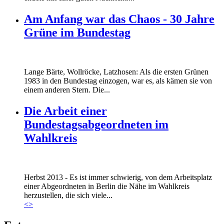
Am Anfang war das Chaos - 30 Jahre
Grüne im Bundestag
Lange Bärte, Wollröcke, Latzhosen: Als die ersten Grünen
1983 in den Bundestag einzogen, war es, als kämen sie von
einem anderen Stern. Die...
Die Arbeit einer
Bundestagsabgeordneten im
Wahlkreis
Marie_und_Wahlkreis.jpg
Herbst 2013 - Es ist immer schwierig, von dem Arbeitsplatz
Marie_und_Wahlkreis.jpg
einer Abgeordneten in Berlin die Nähe im Wahlkreis
herzustellen, die sich viele...
<
>