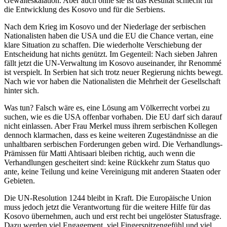
Gewalteskalation. Aber auch ohne sie ist das Resultat schlecht für
die Entwicklung des Kosovo und für die Serbiens.
Nach dem Krieg im Kosovo und der Niederlage der serbischen
Nationalisten haben die USA und die EU die Chance vertan, eine
klare Situation zu schaffen. Die wiederholte Verschiebung der
Entscheidung hat nichts genützt. Im Gegenteil: Nach sieben Jahren
fällt jetzt die UN-Verwaltung im Kosovo auseinander, ihr Renommé
ist verspielt. In Serbien hat sich trotz neuer Regierung nichts bewegt.
Nach wie vor haben die Nationalisten die Mehrheit der Gesellschaft
hinter sich.
Was tun? Falsch wäre es, eine Lösung am Völkerrecht vorbei zu
suchen, wie es die USA offenbar vorhaben. Die EU darf sich darauf
nicht einlassen. Aber Frau Merkel muss ihrem serbischen Kollegen
dennoch klarmachen, dass es keine weiteren Zugeständnisse an die
unhaltbaren serbischen Forderungen geben wird. Die Verhandlungs-
Prämissen für Matti Ahtisaari bleiben richtig, auch wenn die
Verhandlungen gescheitert sind: keine Rückkehr zum Status quo
ante, keine Teilung und keine Vereinigung mit anderen Staaten oder
Gebieten.
Die UN-Resolution 1244 bleibt in Kraft. Die Europäische Union
muss jedoch jetzt die Verantwortung für die weitere Hilfe für das
Kosovo übernehmen, auch und erst recht bei ungelöster Statusfrage.
Dazu werden viel Engagement, viel Fingerspitzengefühl und viel