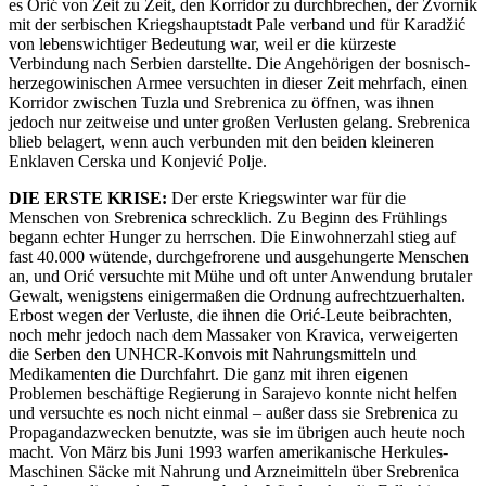
es Orić von Zeit zu Zeit, den Korridor zu durchbrechen, der Zvornik
mit der serbischen Kriegshauptstadt Pale verband und für Karadžić
von lebenswichtiger Bedeutung war, weil er die kürzeste
Verbindung nach Serbien darstellte. Die Angehörigen der bosnisch-
herzegowinischen Armee versuchten in dieser Zeit mehrfach, einen
Korridor zwischen Tuzla und Srebrenica zu öffnen, was ihnen
jedoch nur zeitweise und unter großen Verlusten gelang. Srebrenica
blieb belagert, wenn auch verbunden mit den beiden kleineren
Enklaven Cerska und Konjević Polje.
DIE ERSTE KRISE:
Der erste Kriegswinter war für die
Menschen von Srebrenica schrecklich. Zu Beginn des Frühlings
begann echter Hunger zu herrschen. Die Einwohnerzahl stieg auf
fast 40.000 wütende, durchgefrorene und ausgehungerte Menschen
an, und Orić versuchte mit Mühe und oft unter Anwendung brutaler
Gewalt, wenigstens einigermaßen die Ordnung aufrechtzuerhalten.
Erbost wegen der Verluste, die ihnen die Orić-Leute beibrachten,
noch mehr jedoch nach dem Massaker von Kravica, verweigerten
die Serben den UNHCR-Konvois mit Nahrungsmitteln und
Medikamenten die Durchfahrt. Die ganz mit ihren eigenen
Problemen beschäftige Regierung in Sarajevo konnte nicht helfen
und versuchte es noch nicht einmal – außer dass sie Srebrenica zu
Propagandazwecken benutzte, was sie im übrigen auch heute noch
macht. Von März bis Juni 1993 warfen amerikanische Herkules-
Maschinen Säcke mit Nahrung und Arzneimitteln über Srebrenica