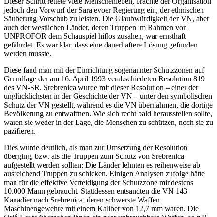
Dieser Schritt rettete viele Menschenleben, brachte der Organisation
jedoch den Vorwurf der Sarajevoer Regierung ein, der ethnischen
Säuberung Vorschub zu leisten. Die Glaubwürdigkeit der VN, aber
auch der westlichen Länder, deren Truppen im Rahmen von
UNPROFOR dem Schauspiel hiflos zusahen, war ernsthaft
gefährdet. Es war klar, dass eine dauerhaftere Lösung gefunden
werden musste.
Diese fand man mit der Einrichtung sogenannter Schutzzonen auf
Grundlage der am 16. April 1993 verabschiedeten Resolution 819
des VN-SR. Srebrenica wurde mit dieser Resolution – einer der
unglücklichsten in der Geschichte der VN – unter den symbolischen
Schutz der VN gestellt, während es die VN übernahmen, die dortige
Bevölkerung zu entwaffnen. Wie sich recht bald herausstellen sollte,
waren sie weder in der Lage, die Menschen zu schützen, noch sie zu
pazifieren.
Dies wurde deutlich, als man zur Umsetzung der Resolution
überging, bzw. als die Truppen zum Schutz von Srebrenica
aufgestellt werden sollten: Die Länder lehnten es reihenweise ab,
ausreichend Truppen zu schicken. Einigen Analysen zufolge hätte
man für die effektive Verteidigung der Schutzzone mindestens
10.000 Mann gebraucht. Stattdessen entsandten die VN 143
Kanadier nach Srebrenica, deren schwerste Waffen
Maschinengewehre mit einem Kaliber von 12,7 mm waren. Die