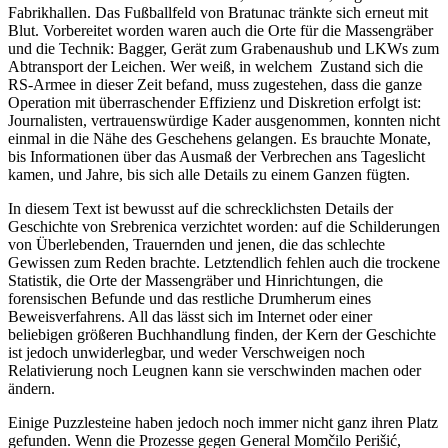
Fabrikhallen. Das Fußballfeld von Bratunac tränkte sich erneut mit
Blut. Vorbereitet worden waren auch die Orte für die Massengräber
und die Technik: Bagger, Gerät zum Grabenaushub und LKWs zum
Abtransport der Leichen. Wer weiß, in welchem Zustand sich die
RS-Armee in dieser Zeit befand, muss zugestehen, dass die ganze
Operation mit überraschender Effizienz und Diskretion erfolgt ist:
Journalisten, vertrauenswürdige Kader ausgenommen, konnten nicht
einmal in die Nähe des Geschehens gelangen. Es brauchte Monate,
bis Informationen über das Ausmaß der Verbrechen ans Tageslicht
kamen, und Jahre, bis sich alle Details zu einem Ganzen fügten.
In diesem Text ist bewusst auf die schrecklichsten Details der
Geschichte von Srebrenica verzichtet worden: auf die Schilderungen
von Überlebenden, Trauernden und jenen, die das schlechte
Gewissen zum Reden brachte. Letztendlich fehlen auch die trockene
Statistik, die Orte der Massengräber und Hinrichtungen, die
forensischen Befunde und das restliche Drumherum eines
Beweisverfahrens. All das lässt sich im Internet oder einer
beliebigen größeren Buchhandlung finden, der Kern der Geschichte
ist jedoch unwiderlegbar, und weder Verschweigen noch
Relativierung noch Leugnen kann sie verschwinden machen oder
ändern.
Einige Puzzlesteine haben jedoch noch immer nicht ganz ihren Platz
gefunden. Wenn die Prozesse gegen General Momčilo Perišić,