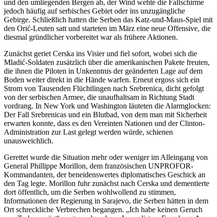
und den umliegenden Bergen ab, der Wind wehte die Fallschirme
jedoch häufig auf serbisches Gebiet oder ins unzugängliche
Gebirge. Schließlich hatten die Serben das Katz-und-Maus-Spiel mit
den Orić-Leuten satt und starteten im März eine neue Offensive, die
diesmal gründlicher vorbereitet war als frühere Aktionen.
Zunächst geriet Cerska ins Visier und fiel sofort, wobei sich die
Mladić-Soldaten zusätzlich über die amerikanischen Pakete freuten,
die ihnen die Piloten in Unkenntnis der geänderten Lage auf dem
Boden weiter direkt in die Hände warfen. Erneut ergoss sich ein
Strom von Tausenden Flüchtlingen nach Srebrenica, dicht gefolgt
von der serbischen Armee, die unaufhaltsam in Richtung Stadt
vordrang. In New York und Washington läuteten die Alarmglocken:
Der Fall Srebrenicas und ein Blutbad, von dem man mit Sicherheit
erwarten konnte, dass es den Vereinten Nationen und der Clinton-
Administration zur Last gelegt werden würde, schienen
unausweichlich.
Gerettet wurde die Situation mehr oder weniger im Alleingang von
General Phillippe Morillon, dem französischen UNPROFOR-
Kommandanten, der beneidenswertes diplomatisches Geschick an
den Tag legte. Morillon fuhr zunächst nach Cerska und dementierte
dort öffentlich, um die Serben wohlwollend zu stimmen,
Informationen der Regierung in Sarajevo, die Serben hätten in dem
Ort schreckliche Verbrechen begangen. „Ich habe keinen Geruch