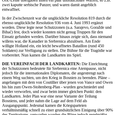
Orić-Leute übergaben ihnen ein paar unbrauchbare Waffen, so z.B.
zwei kaputte serbische Panzer, und waren damit angeblich
entwaffnet.
In der Zwischenzeit war die unglückliche Resolution 819 durch die
ebenso unglückliche Resolution 936 vom 4. Juni 1993 ergänzt
worden. Diese legte neue Schutzzonen (u.a. Sarajevo, Goražde und
Bihać) fest, doch wieder konnten nicht genug Truppen für den
Einsatz gefunden werden. Darüber hinaus zeigte sich, dass niemand
willens war, die Kanadier in Srebrenica abzulösen. Am Ende
willigte Holland ein, ein leicht bewaffnetes Bataillon (rund 450
Soldaten) zur Verfügung zu stellen. Die Bühne für die Tragödie war
vorbereitet. Nun kamen die Landkarten ins Spiel.
DIE VEREINFACH DER LANDKARTEN:
Die Einrichtung
der Schutzzonen bedeutete für Srebrenica eine Atempause, nicht
jedoch für die internationalen Diplomaten, die angestrengt nach
einem Weg suchten, um den Krieg in Bosnien zu beenden. Pläne –
angefangen mit dem von Coutillier über jenen von Vance und Owen
bis hin zum Owen-Stoltenberg-Plan - wurden geschmiedet und
wieder verworfen, und zwar beim immer gleichen Punkt: den
Landkarten. Jeder Plan war eine neue Variante der Teilung
Bosniens, und jeder nahm die Lage auf dem Feld als
Ausgangspunkt. Jedesmal kamen die Kriegsparteien
verhältnismäßig schnell zu einer grundsätzlichen Einigung über 90%
des Territoriums, verworfen wurden die Pläne jedoch regelmäßig