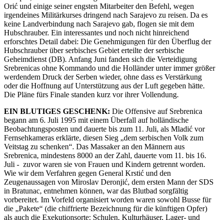
Orić und einige seiner engsten Mitarbeiter den Befehl, wegen
irgendeines Militärkurses dringend nach Sarajevo zu reisen. Da es
keine Landverbindung nach Sarajevo gab, flogen sie mit dem
Hubschrauber. Ein interessantes und noch nicht hinreichend
erforschtes Detail dabei: Die Genehmigungen für den Überflug der
Hubschrauber über serbisches Gebiet erteilte der serbische
Geheimdienst (DB). Anfang Juni fanden sich die Verteidigung
Srebrenicas ohne Kommando und die Holländer unter immer größer
werdendem Druck der Serben wieder, ohne dass es Verstärkung
oder die Hoffnung auf Unterstützung aus der Luft gegeben hätte.
Die Pläne fürs Finale standen kurz vor ihrer Vollendung.
EIN BLUTIGES GESCHENK:
Die Offensive auf Srebrenica
begann am 6. Juli 1995 mit einem Überfall auf holländische
Beobachtungsposten und dauerte bis zum 11. Juli, als Mladić vor
Fernsehkameras erklärte, diesen Sieg „dem serbischen Volk zum
Veitstag zu schenken“. Das Massaker an den Männern aus
Srebrenica, mindestens 8000 an der Zahl, dauerte vom 11. bis 16.
Juli - zuvor waren sie von Frauen und Kindern getrennt worden.
Wie wir dem Verfahren gegen General Krstić und den
Zeugenaussagen von Miroslav Deronjić, dem ersten Mann der SDS
in Bratunac, entnehmen können, war das Blutbad sorgfältig
vorbereitet. Im Vorfeld organisiert worden waren sowohl Busse für
die „Pakete“ (die chiffrierte Bezeichnung für die künftigen Opfer)
als auch die Exekutionsorte: Schulen, Kulturhäuser, Lager- und