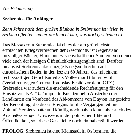
Zur Erinnerung:
Srebrenica für Anfänger
Zehn Jahre nach dem großen Blutbad in Srebrenica ist vielen in
Serbien offenbar immer noch nicht klar, was dort geschehen ist
Das Massaker in Srebrenica ist eines der am gründlichsten
erforschten Kriegsverbrechen der Geschichte, ist Gegenstand
unzähliger Bücher, Filme und wissenschaftlicher Studien, von denen
viele auch der hiesigen Öffentlichkeit zugänglich sind. Darüber
hinaus ist Srebrenica das einzige Kriegsverbrechen auf
europäischem Boden in den letzten 60 Jahren, das mit einem
rechtskräftigen Gerichtsurteil als Völkermord tituliert wird
(Verfahren gegen General Radoslav Krstić vor dem ICTY).
Srebrenica war zudem die enscheidende Rechtfertigung für den
Einsatz von NATO-Truppen in Bosnien beim Abstecken der
Landkarten am Vorabend des Abkommens von Dayton. Angesichts
der Bedeutung, die dieses Ereignis für die Vergangenheit und
Zukunft Serbiens hatte und künftig noch haben kann, aber auch des
Ausmaßes seligen Unwissens in der politischen Elite und
Öffentlichkeit, soll diese Geschichte noch einmal erzählt werden.
PROLOG.
Srebrenica ist eine Kleinstadt in Ostbosnien, die