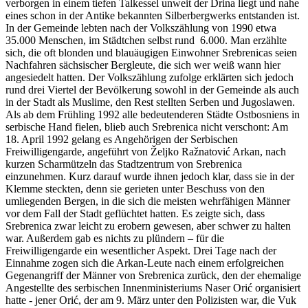
verborgen in einem tiefen Talkessel unweit der Drina liegt und nahe
eines schon in der Antike bekannten Silberbergwerks entstanden ist.
In der Gemeinde lebten nach der Volkszählung von 1990 etwa
35.000 Menschen, im Städtchen selbst rund 6.000. Man erzählte
sich, die oft blonden und blauäugigen Einwohner Srebrenicas seien
Nachfahren sächsischer Bergleute, die sich wer weiß wann hier
angesiedelt hatten. Der Volkszählung zufolge erklärten sich jedoch
rund drei Viertel der Bevölkerung sowohl in der Gemeinde als auch
in der Stadt als Muslime, den Rest stellten Serben und Jugoslawen.
Als ab dem Frühling 1992 alle bedeutenderen Städte Ostbosniens in
serbische Hand fielen, blieb auch Srebrenica nicht verschont: Am
18. April 1992 gelang es Angehörigen der Serbischen
Freiwilligengarde, angeführt von Željko Ražnatović Arkan, nach
kurzen Scharmützeln das Stadtzentrum von Srebrenica
einzunehmen. Kurz darauf wurde ihnen jedoch klar, dass sie in der
Klemme steckten, denn sie gerieten unter Beschuss von den
umliegenden Bergen, in die sich die meisten wehrfähigen Männer
vor dem Fall der Stadt geflüchtet hatten. Es zeigte sich, dass
Srebrenica zwar leicht zu erobern gewesen, aber schwer zu halten
war. Außerdem gab es nichts zu plündern – für die
Freiwilligengarde ein wesentlicher Aspekt. Drei Tage nach der
Einnahme zogen sich die Arkan-Leute nach einem erfolgreichen
Gegenangriff der Männer von Srebrenica zurück, den der ehemalige
Angestellte des serbischen Innenministeriums Naser Orić organisiert
hatte - jener Orić, der am 9. März unter den Polizisten war, die Vuk