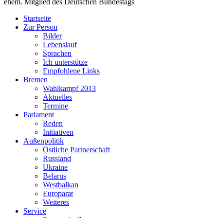
ehem. Mitglied des Deutschen Bundestags
Startseite
Zur Person
Bilder
Lebenslauf
Sprachen
Ich unterstütze
Empfohlene Links
Bremen
Wahlkampf 2013
Aktuelles
Termine
Parlament
Reden
Initiativen
Außenpolitik
Östliche Partnerschaft
Russland
Ukraine
Belarus
Westbalkan
Europarat
Weiteres
Service