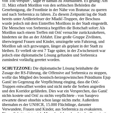
von Tod verspürt“, sagte er damals zu Journalisten. Es gelang: Am
11. März erhielt Morillon von den serbischen Behörden die
Genehmigung, die Frontlinie in der Nähe von Bratunac zu queren
und nach Srebrenica zu fahren. Zu diesem Zeitpunkt lag die Stadt
bereits unter Artilleriefeuer der Mladić-Truppen, der Beschuss
wurde jedoch mit dem Eintreffen Morillons in der Stadt eingestellt.
Die Menschen von Srebrenica begriffen die Botschaft sofort: Als
Morillon nach einem Treffen mit Orić versuchte zurückzukehren,
hinderten sie ihn an der Abfahrt. Eine große Gruppe Zivilisten,
überwiegend Frauen und Kinder, umzingelte sein Fahrzeug, und
Morillon sah sich gezwungen, länger als geplant in der Stadt zu
bleiben. Er verließ sie erst 7 Tage später, in der Zwischenzeit war
jedoch eine diplomatische Lösung gefunden und Srebrenica
zumindest vorläufig gerettet worden.
SCHUTZZONE:
Die diplomatische Lösung beinhaltete die
Zusage der RS-Führung, die Offensive auf Srebrenica zu stoppen,
wofür das Mitglied des bosnisch-herzegowinischen Präsidiums Ejup
Ganić im Gegenzug die Verpflichtung einging, dass die Orić-
Truppen entwaffnet werden und nicht mehr die Serben angreifen
und den Korridor gefährden. Dies war ein Versprechen, das Ganić
nichts kostete und Orić zu nichts verpflichtete - von Sarajevo
erwartete dieser ohnehin schon lange nichts mehr. Außerdem
übernahm es der UNHCR, 15.000 Flüchtlinge, darunter
Verwundete, Frauen und Kinder, aus Srebrenica zu evakuieren.