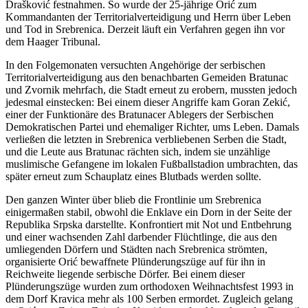
Drašković festnahmen. So wurde der 25-jährige Orić zum
Kommandanten der Territorialverteidigung und Herrn über Leben
und Tod in Srebrenica. Derzeit läuft ein Verfahren gegen ihn vor
dem Haager Tribunal.
In den Folgemonaten versuchten Angehörige der serbischen
Territorialverteidigung aus den benachbarten Gemeiden Bratunac
und Zvornik mehrfach, die Stadt erneut zu erobern, mussten jedoch
jedesmal einstecken: Bei einem dieser Angriffe kam Goran Zekić,
einer der Funktionäre des Bratunacer Ablegers der Serbischen
Demokratischen Partei und ehemaliger Richter, ums Leben. Damals
verließen die letzten in Srebrenica verbliebenen Serben die Stadt,
und die Leute aus Bratunac rächten sich, indem sie unzählige
muslimische Gefangene im lokalen Fußballstadion umbrachten, das
später erneut zum Schauplatz eines Blutbads werden sollte.
Den ganzen Winter über blieb die Frontlinie um Srebrenica
einigermaßen stabil, obwohl die Enklave ein Dorn in der Seite der
Republika Srpska darstellte. Konfrontiert mit Not und Entbehrung
und einer wachsenden Zahl darbender Flüchtlinge, die aus den
umliegenden Dörfern und Städten nach Srebrenica strömten,
organisierte Orić bewaffnete Plünderungszüge auf für ihn in
Reichweite liegende serbische Dörfer. Bei einem dieser
Plünderungszüge wurden zum orthodoxen Weihnachtsfest 1993 in
dem Dorf Kravica mehr als 100 Serben ermordet. Zugleich gelang