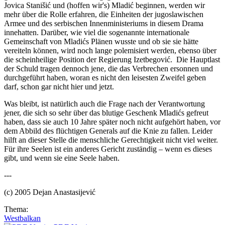
Jovica Stanišić und (hoffen wir's) Mladić beginnen, werden wir
mehr über die Rolle erfahren, die Einheiten der jugoslawischen
Armee und des serbischen Innenministeriums in diesem Drama
innehatten. Darüber, wie viel die sogenannte internationale
Gemeinschaft von Mladićs Plänen wusste und ob sie sie hätte
vereiteln können, wird noch lange polemisiert werden, ebenso über
die scheinheilige Position der Regierung Izetbegović. Die Hauptlast
der Schuld tragen dennoch jene, die das Verbrechen ersonnen und
durchgeführt haben, woran es nicht den leisesten Zweifel geben
darf, schon gar nicht hier und jetzt.
Was bleibt, ist natürlich auch die Frage nach der Verantwortung
jener, die sich so sehr über das blutige Geschenk Mladićs gefreut
haben, dass sie auch 10 Jahre später noch nicht aufgehört haben, vor
dem Abbild des flüchtigen Generals auf die Knie zu fallen. Leider
hilft an dieser Stelle die menschliche Gerechtigkeit nicht viel weiter.
Für ihre Seelen ist ein anderes Gericht zuständig – wenn es dieses
gibt, und wenn sie eine Seele haben.
---
(c) 2005 Dejan Anastasijević
Thema:
Westbalkan