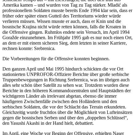
Amerika kamen – und wurden von Tag zu Tag stärker. Mladić als
professionellem Soldaten musste bereits Ende 1994 klar sein, dass er
früher oder später einen Gutteil des Territoriums wieder würde
verlieren müssen. Wissen musste er auch, dass er Knin und die
bosnische Krajina nicht würde retten können, falls die Kroaten in
die Offensive gingen. Ruhmlos endete sein Versuch, im April 1994
Goražde einzunehmen. Im Frühjahr 1995 gab es nur noch einen Ort,
an dem er mit einem sicheren Sieg, dem letzten in seiner Karriere,
rechnen konnte: Srebrenica.
Die Vorbereitungen für die Offensive konnten beginnen.
Den ganzen April und Mai 1995 hindurch schickten die vor Ort
stationierten UNPROFOR-Offiziere Berichte über große serbische
Truppenbewegungen in Richtung Srebrenica, was im übrigen auch
alles sehr schön über Satellit zu sehen war. Trotzdem wurden diese
Berichte in den höheren Kommandozentralen und Hauptstädten der
wichtigeren Länder als irrelevant abgetan, ebenso die immer
häufigeren Zwischenfälle zwischen den Holländern und den
serbischen Soldaten, die vor der Schlacht das Terrain erkundeten.
Gleichzeitig wurde fruchtlos über die Möglichkeit von Lufteinsätzen
gegen die bosnischen Serben und über den „doppelten Schlüssel“,
den Yasushi Akashi in der Hand hielt, debattiert.
Im April, eine Woche vor Beginn der Offensive, erhielten Naser