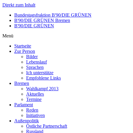
Direkt zum Inhalt
Bundestagsfraktion B'90/DIE GRÜNEN
B'90/DIE GRÜNEN Bremen
B'90/DIE GRÜNEN
Menü
Startseite
Zur Person
Bilder
Lebenslauf
Sprachen
Ich unterstütze
Empfohlene Links
Bremen
Wahlkampf 2013
Aktuelles
Termine
Parlament
Reden
Initiativen
Außenpolitik
Östliche Partnerschaft
Russland