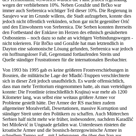
wegen der verbliebenen 10%. Neben Goražde und Brčko war
immer auch Srebrenica wichtiger Teil dieser 10%. Die Regierung in
Sarajevo war im Grunde willens, die Stadt aufzugeben, konnte dies
jedoch nicht öffentlich verkünden, schon gar nicht gegenüber Orić
und den Einwohnern von Srebrenica. Die Serben konnten ihrerseits
den Fortbestand der Enklave im Herzen des ethnisch gesäuberten
Ostbosniens – noch dazu so nahe an wichtigen Verbindungswegen -
nicht tolerieren. Für Brčko und Goražde hat man letztendlich in
Dayton eine salomonische Lösung gefunden, Srebrenica war jedoch
ein hoffnungsloser Fall, Gegenstand fortlaufenden Streits und
Quelle ständiger Frustrationen für die internationalen Beobachter.
Von 1993 bis 1995 gab es keine größeren Frontverschiebungen in
Bosnien, die militärische Lage der Mladić-Truppen verschlechterte
sich in dieser Zeit jedoch unaufhörlich. Es wurde offensichtlich,
dass man mehr Territorium eingenommen hatte, als man verteidigen
konnte: Die Frontlinie (einschließlich Krajina) war mehr als 1200
Kilometer lang, was selbst eine weitaus größere Armee vor
Probleme gestellt hätte. Der Armee der RS machten zudem
allgemeiner Moralverfall, Desertationen, massive Korruption und
ständiger Streit unter den Politikern zu schaffen. Auch Mütterchen
Serbien half nicht mehr wie früher, insbesondere, nachdem Karadžić
bei Milošević in Ungnade gefallen war. Unterdessen rüsteten die
kroatische Armee und die bosnisch-herzegowinische Armee in
schnellem Tempo auf – mit Lieferungen, die über den Iran aus