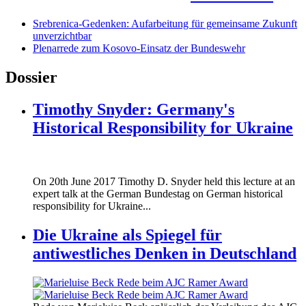
Srebrenica-Gedenken: Aufarbeitung für gemeinsame Zukunft
unverzichtbar
Plenarrede zum Kosovo-Einsatz der Bundeswehr
Dossier
Timothy Snyder: Germany's
Historical Responsibility for Ukraine
170620_fg_ukraine_timothy_snyder.jp
On 20th June 2017 Timothy D. Snyder held this lecture at an
170620_fg_ukraine_timothy_snyder.jp
expert talk at the German Bundestag on German historical
responsibility for Ukraine...
Die Ukraine als Spiegel für
antiwestliches Denken in Deutschland
160412_ramer_award.jpg