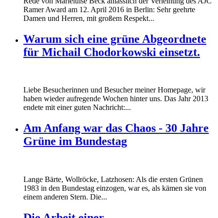
Rede von Marieluise Beck anlässlich der Verleihung des AJC
160412_ramer_award.jpg
Ramer Award am 12. April 2016 in Berlin: Sehr geehrte
Damen und Herren, mit großem Respekt...
Warum sich eine grüne Abgeordnete
für Michail Chodorkowski einsetzt.
Liebe Besucherinnen und Besucher meiner Homepage, wir
haben wieder aufregende Wochen hinter uns. Das Jahr 2013
endete mit einer guten Nachricht:...
Am Anfang war das Chaos - 30 Jahre
Grüne im Bundestag
Lange Bärte, Wollröcke, Latzhosen: Als die ersten Grünen
1983 in den Bundestag einzogen, war es, als kämen sie von
einem anderen Stern. Die...
Die Arbeit einer