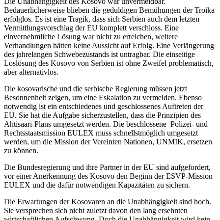
Die Unabhängigkeit des Kosovo war unvermeidbar.
Bedauerlicherweise blieben die geduldigen Bemühungen der Troika
erfolglos. Es ist eine Tragik, dass sich Serbien auch dem letzten
Vermittlungsvorschlag der EU komplett verschloss. Eine
einvernehmliche Lösung war nicht zu erreichen, weitere
Verhandlungen hätten keine Aussicht auf Erfolg. Eine Verlängerung
des jahrelangen Schwebezustands ist untragbar. Die einseitige
Loslösung des Kosovo von Serbien ist ohne Zweifel problematisch,
aber alternativlos.
Die kosovarische und die serbische Regierung müssen jetzt
Besonnenheit zeigen, um eine Eskalation zu vermeiden. Ebenso
notwendig ist ein entschiedenes und geschlossenes Auftreten der
EU. Sie hat die Aufgabe sicherzustellen, dass die Prinzipien des
Ahtisaari-Plans umgesetzt werden. Die beschlossene Polizei- und
Rechtsstaatsmission EULEX muss schnellstmöglich umgesetzt
werden, um die Mission der Vereinten Nationen, UNMIK, ersetzen
zu können.
Die Bundesregierung und ihre Partner in der EU sind aufgefordert,
vor einer Anerkennung des Kosovo den Beginn der ESVP-Mission
EULEX und die dafür notwendigen Kapazitäten zu sichern.
Die Erwartungen der Kosovaren an die Unabhängigkeit sind hoch.
Sie versprechen sich nicht zuletzt davon den lang ersehnten
wirtschaftlichen Aufschwung. Doch die Unabhängigkeit wird kein