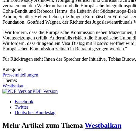
Mit Lord Paddy Ashdown, Wolfgang Petritsch und Christian Schwarz-S
vertraten und den Wiederaufbau und die Europäische Integrationspolit
Cohn-Bendit und Rebecca Harms, die Leiterin der Südosteuropa-Delega
Arbour, Schüler Helfen Leben, die Jungen Europäischen Förderalisten
Foundation, Gottfried Wagner, der Richter des Jugoslawientribunals 
"Wir fordern, dass die Europäische Kommission neben Mazedonien, M
Voraussetzungen erfüllt. Andernfalls riskiert die Europäische Union 
Wir fordern, dass dringend ein Visa-Dialog mit Kosovo eröffnet wird
Europäischen Kommission zeitnah in Betracht gezogen werden."
Für Rückfragen steht Ihnen der Sprecher der Initiative, Tobias Büto
Kategorie:
Pressemitteilungen
Thema:
Westbalkan
PDF-Version
Facebook
Twitter
Deutscher Bundestag
Mehr Artikel zum Thema
Westbalkan