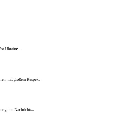
for Ukraine...
ren, mit großem Respekt...
r guten Nachricht:...