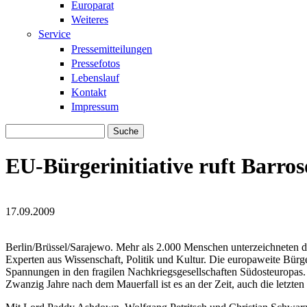
Europarat
Weiteres
Service
Pressemitteilungen
Pressefotos
Lebenslauf
Kontakt
Impressum
Suche
Suchformular
EU-Bürgerinitiative ruft Barros
17.09.2009
europakarte2-300x262_01.jpg
europakarte2-300x262_01.jpg
Berlin/Brüssel/Sarajewo. Mehr als 2.000 Menschen unterzeichneten d
Experten aus Wissenschaft, Politik und Kultur. Die europaweite Bürge
Spannungen in den fragilen Nachkriegsgesellschaften Südosteuropas. 
Zwanzig Jahre nach dem Mauerfall ist es an der Zeit, auch die letzte