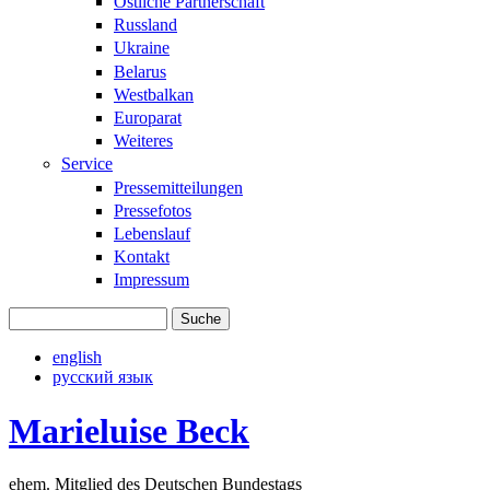
Östliche Partnerschaft
Russland
Ukraine
Belarus
Westbalkan
Europarat
Weiteres
Service
Pressemitteilungen
Pressefotos
Lebenslauf
Kontakt
Impressum
Suche
Suchformular
english
русский язык
Marieluise Beck
ehem. Mitglied des Deutschen Bundestags