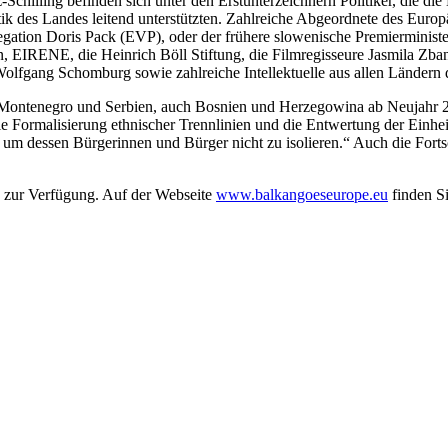
chilling befinden sich unter den Erstunterzeichnern Politiker, die d
ik des Landes leitend unterstützten. Zahlreiche Abgeordnete des Europ
tion Doris Pack (EVP), oder der frühere slowenische Premierminister A
, EIRENE, die Heinrich Böll Stiftung, die Filmregisseure Jasmila Zba
Wolfgang Schomburg sowie zahlreiche Intellektuelle aus allen Ländern 
ontenegro und Serbien, auch Bosnien und Herzegowina ab Neujahr 201
die Formalisierung ethnischer Trennlinien und die Entwertung der Einh
, um dessen Bürgerinnen und Bürger nicht zu isolieren.“ Auch die Forts
w, zur Verfügung. Auf der Webseite
www.balkangoeseurope.eu
finden S