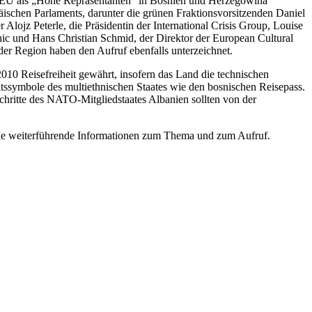
ie EU als „Hohe Repräsentanten“ in Bosnien und Herzegowina
äischen Parlaments, darunter die grünen Fraktionsvorsitzenden Daniel
lojz Peterle, die Präsidentin der International Crisis Group, Louise
nic und Hans Christian Schmid, der Direktor der European Cultural
der Region haben den Aufruf ebenfalls unterzeichnet.
0 Reisefreiheit gewährt, insofern das Land die technischen
eitssymbole des multiethnischen Staates wie den bosnischen Reisepass.
chritte des NATO-Mitgliedstaates Albanien sollten von der
ie weiterführende Informationen zum Thema und zum Aufruf.