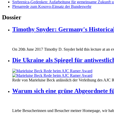
Srebrenica-Gedenken: Aufarbeitung für gemeinsame Zukunft u
Plenarrede zum Kosovo-Einsatz der Bundeswehr
Dossier
Timothy Snyder: Germany's Historical
170620_fg_ukraine_timothy_snyder.jp
On 20th June 2017 Timothy D. Snyder held this lecture at an ex
170620_fg_ukraine_timothy_snyder.jp
Die Ukraine als Spiegel für antiwestli
160412_ramer_award.jpg
Rede von Marieluise Beck anlässlich der Verleihung des AJC 
160412_ramer_award.jpg
Warum sich eine grüne Abgeordnete fü
Liebe Besucherinnen und Besucher meiner Homepage, wir haben