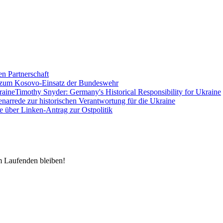
en Partnerschaft
 zum Kosovo-Einsatz der Bundeswehr
Timothy Snyder: Germany's Historical Responsibility for Ukraine
enarrede zur historischen Verantwortung für die Ukraine
e über Linken-Antrag zur Ostpolitik
m Laufenden bleiben!