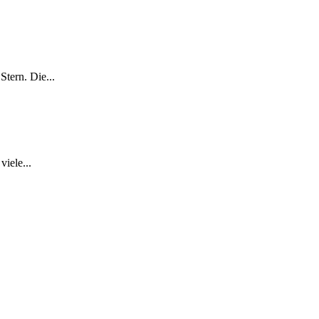
tern. Die...
iele...