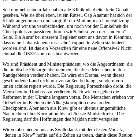
Seit nunmehr einem Jahr haben alle Klinikmitarbeiter kein Gehalt
gesehen. Wie sie überleben, ist ein Rätsel. Cap Anamur hat sich der
Klinik angenommen und sorgt für ein Minimum an Unterstützung.
Während wir uns verabschieden, um noch vor der Dunkelheit die
Checkpoints zu passieren, hören wir Schüsse von der "anderen"
Seite. Ein Anruf bei unserem Begleiter setzt uns davon in Kenntnis,
dass nahe Luhansk neue russische Truppen in Zelten stationiert
worden sind. Ist das ein Vorzeichen für eine neue Offensive? Nicht
einmal die OSZE kann das beantworten.
Wo sind Präsident und Ministerpräsident, wo die Abgeordneten, die
die politische Fürsorge übernehmen, die diese Menschen in den
Randgebieten verdient haben. Es wäre ein Drama, wenn dieses
geschundene Land nicht nur von außen bedrängt, sondern von
innen achtlos regiert würde. Die Regierung Poroschenko droht, die
Menschen im Donbass zu verlieren. Nach wie vor gehen die
Reformen in der Ukraine langsam voran. Die Menschen erleben vor
Ort selber im Kleinen die Alltagskorruption etwa an den
Checkpoints. Aber auch aus Kiew gibt es überaus ungemütliche
Nachrichten über Korruption bis in höchste Ministerkreise. Die
Regierung darf die Hoffnungen des Majdan nicht verspielen.
Wir verabschieden uns aus Switlodarsk mit dem festen Vorsatz,
"denen in Kiew" heftig auf die Zehen zu treten, damit diese Region