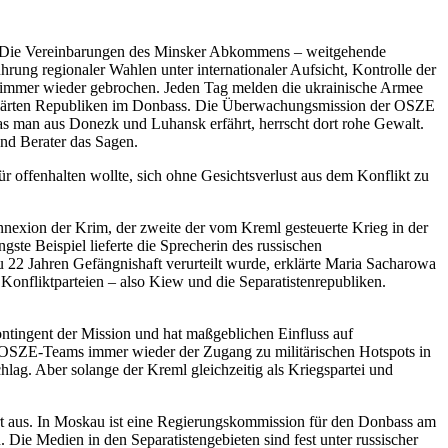
et. Die Vereinbarungen des Minsker Abkommens – weitgehende
ung regionaler Wahlen unter internationaler Aufsicht, Kontrolle der
d immer wieder gebrochen. Jeden Tag melden die ukrainische Armee
rklärten Republiken im Donbass. Die Überwachungsmission der OSZE
as man aus Donezk und Luhansk erfährt, herrscht dort rohe Gewalt.
und Berater das Sagen.
offenhalten wollte, sich ohne Gesichtsverlust aus dem Konflikt zu
 Annexion der Krim, der zweite der vom Kreml gesteuerte Krieg in der
gste Beispiel lieferte die Sprecherin des russischen
22 Jahren Gefängnishaft verurteilt wurde, erklärte Maria Sacharowa
Konfliktparteien – also Kiew und die Separatistenrepubliken.
ontingent der Mission und hat maßgeblichen Einfluss auf
en OSZE-Teams immer wieder der Zugang zu militärischen Hotspots in
lag. Aber solange der Kreml gleichzeitig als Kriegspartei und
ort aus. In Moskau ist eine Regierungskommission für den Donbass am
. Die Medien in den Separatistengebieten sind fest unter russischer