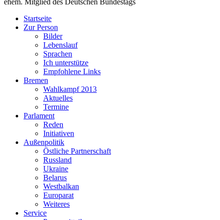
ehem. Mitglied des Deutschen Bundestags
Startseite
Zur Person
Bilder
Lebenslauf
Sprachen
Ich unterstütze
Empfohlene Links
Bremen
Wahlkampf 2013
Aktuelles
Termine
Parlament
Reden
Initiativen
Außenpolitik
Östliche Partnerschaft
Russland
Ukraine
Belarus
Westbalkan
Europarat
Weiteres
Service