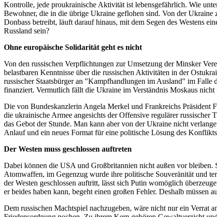
Kontrolle, jede proukrainische Aktivität ist lebensgefährlich. Wie u
Bewohner, die in die übrige Ukraine geflohen sind. Von der Ukraine
Donbass betreibt, läuft darauf hinaus, mit dem Segen des Westens eine
Russland sein?
Ohne europäische Solidarität geht es nicht
Von den russischen Verpflichtungen zur Umsetzung der Minsker Verei
belastbaren Kenntnisse über die russischen Aktivitäten in der Ostuk
russischer Staatsbürger an "Kampfhandlungen im Ausland" im Falle de
finanziert. Vermutlich fällt die Ukraine im Verständnis Moskaus nicht
Die von Bundeskanzlerin Angela Merkel und Frankreichs Präsident Fr
die ukrainische Armee angesichts der Offensive regulärer russischer 
das Gebot der Stunde. Man kann aber von der Ukraine nicht verlangen
Anlauf und ein neues Format für eine politische Lösung des Konflikts
Der Westen muss geschlossen auftreten
Dabei können die USA und Großbritannien nicht außen vor bleiben. S
Atomwaffen, im Gegenzug wurde ihre politische Souveränität und terr
der Westen geschlossen auftritt, lässt sich Putin womöglich überzeug
er beides haben kann, begeht einen großen Fehler. Deshalb müssen auch
Dem russischen Machtspiel nachzugeben, wäre nicht nur ein Verrat a
Friedensordnung pochen. Zu ihrem Kern gehören Gewaltverzicht und g