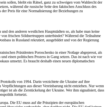
sein sollen, bleibt ein Rätsel, ganz zu schweigen vom Wahlrecht der
zen, während die russische Seite den faktischen Anschluss des
as der Preis für eine Normalisierung der Beziehungen zu
 und den anderen westlichen Hauptstädten so, als habe man keine
hr von frischen Söldnertruppen unterbindet? Während die Teilnahme
onbass in Russland rekrutiert, ausgebildet und von der Regierung
inischen Präsidenten Poroschenko in einer Notlage abgepresst, als
 und einen politischen Prozess in Gang setzen. Das ist nach wie vor
oskaus umsetzt. Es braucht deshalb einen neuen diplomatischen
otokolls von 1994. Darin verzichtete die Ukraine auf ihre
en Verpflichtungen aus dieser Vereinbarung nicht entziehen. Nur wenn
ger ist als die Zerstückelung der Ukraine. Wer ihm signalisiert, dass
politik fortsetzt.
uropa. Die EU muss auf die Prinzipien der europäischen
ml über vieles verhandeln, aber darüber nicht. Die EU darf keinen