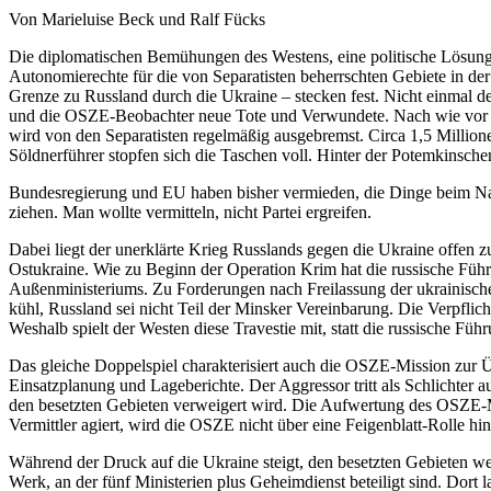
Von Marieluise Beck und Ralf Fücks
Die diplomatischen Bemühungen des Westens, eine politische Lösung
Autonomierechte für die von Separatisten beherrschten Gebiete in de
Grenze zu Russland durch die Ukraine – stecken fest. Nicht einmal
und die OSZE-Beobachter neue Tote und Verwundete. Nach wie vor f
wird von den Separatisten regelmäßig ausgebremst. Circa 1,5 Millio
Söldnerführer stopfen sich die Taschen voll. Hinter der Potemkinsch
Bundesregierung und EU haben bisher vermieden, die Dinge beim Name
ziehen. Man wollte vermitteln, nicht Partei ergreifen.
Dabei liegt der unerklärte Krieg Russlands gegen die Ukraine offen zu
Ostukraine. Wie zu Beginn der Operation Krim hat die russische Führun
Außenministeriums. Zu Forderungen nach Freilassung der ukrainische
kühl, Russland sei nicht Teil der Minsker Vereinbarung. Die Verpflic
Weshalb spielt der Westen diese Travestie mit, statt die russische Fü
Das gleiche Doppelspiel charakterisiert auch die OSZE-Mission zur Ü
Einsatzplanung und Lageberichte. Der Aggressor tritt als Schlichte
den besetzten Gebieten verweigert wird. Die Aufwertung des OSZE-Man
Vermittler agiert, wird die OSZE nicht über eine Feigenblatt-Rolle 
Während der Druck auf die Ukraine steigt, den besetzten Gebieten w
Werk, an der fünf Ministerien plus Geheimdienst beteiligt sind. Dort 