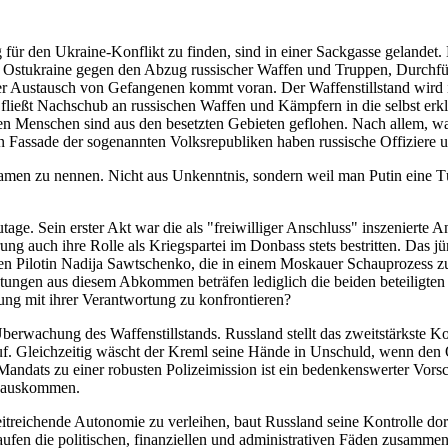
 für den Ukraine-Konflikt zu finden, sind in einer Sackgasse geland
r Ostukraine gegen den Abzug russischer Waffen und Truppen, Durchführ
 der Austausch von Gefangenen kommt voran. Der Waffenstillstand wir
ließt Nachschub an russischen Waffen und Kämpfern in die selbst e
nen Menschen sind aus den besetzten Gebieten geflohen. Nach allem, w
en Fassade der sogenannten Volksrepubliken haben russische Offiziere 
n zu nennen. Nicht aus Unkenntnis, sondern weil man Putin eine Tür 
tage. Sein erster Akt war die als "freiwilliger Anschluss" inszenierte
g auch ihre Rolle als Kriegspartei im Donbass stets bestritten. Das jün
n Pilotin Nadija Sawtschenko, die in einem Moskauer Schauprozess zu 
htungen aus diesem Abkommen beträfen lediglich die beiden beteiligten 
hrung mit ihrer Verantwortung zu konfrontieren?
berwachung des Waffenstillstands. Russland stellt das zweitstärkste K
r auf. Gleichzeitig wäscht der Kreml seine Hände in Unschuld, wenn d
dats zu einer robusten Polizeimission ist ein bedenkenswerter Vorsch
hinauskommen.
eitreichende Autonomie zu verleihen, baut Russland seine Kontrolle d
laufen die politischen, finanziellen und administrativen Fäden zusammen