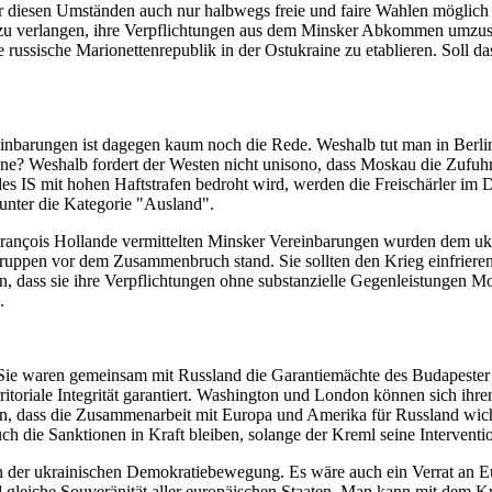
nter diesen Umständen auch nur halbwegs freie und faire Wahlen möglich 
 zu verlangen, ihre Verpflichtungen aus dem Minsker Abkommen umzuset
 russische Marionettenrepublik in der Ostukraine zu etablieren. Soll d
nbarungen ist dagegen kaum noch die Rede. Weshalb tut man in Berlin
raine? Weshalb fordert der Westen nicht unisono, dass Moskau die Zufu
s IS mit hohen Haftstrafen bedroht wird, werden die Freischärler im D
 unter die Kategorie "Ausland".
ançois Hollande vermittelten Minsker Vereinbarungen wurden dem ukra
Truppen vor dem Zusammenbruch stand. Sie sollten den Krieg einfrieren
, dass sie ihre Verpflichtungen ohne substanzielle Gegenleistungen M
.
ie waren gemeinsam mit Russland die Garantiemächte des Budapester Pr
itoriale Integrität garantiert. Washington und London können sich ihr
en, dass die Zusammenarbeit mit Europa und Amerika für Russland wichti
 die Sanktionen in Kraft bleiben, solange der Kreml seine Interventions
n der ukrainischen Demokratiebewegung. Es wäre auch ein Verrat an E
leiche Souveränität aller europäischen Staaten. Man kann mit dem Kre