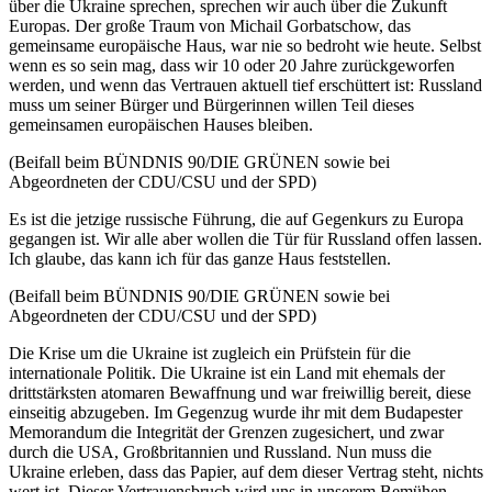
über die Ukraine sprechen, sprechen wir auch über die Zukunft
Europas. Der große Traum von Michail Gorbatschow, das
gemeinsame europäische Haus, war nie so bedroht wie heute. Selbst
wenn es so sein mag, dass wir 10 oder 20 Jahre zurückgeworfen
werden, und wenn das Vertrauen aktuell tief erschüttert ist: Russland
muss um seiner Bürger und Bürgerinnen willen Teil dieses
gemeinsamen europäischen Hauses bleiben.
(Beifall beim BÜNDNIS 90/DIE GRÜNEN sowie bei
Abgeordneten der CDU/CSU und der SPD)
Es ist die jetzige russische Führung, die auf Gegenkurs zu Europa
gegangen ist. Wir alle aber wollen die Tür für Russland offen lassen.
Ich glaube, das kann ich für das ganze Haus feststellen.
(Beifall beim BÜNDNIS 90/DIE GRÜNEN sowie bei
Abgeordneten der CDU/CSU und der SPD)
Die Krise um die Ukraine ist zugleich ein Prüfstein für die
internationale Politik. Die Ukraine ist ein Land mit ehemals der
drittstärksten atomaren Bewaffnung und war freiwillig bereit, diese
einseitig abzugeben. Im Gegenzug wurde ihr mit dem Budapester
Memorandum die Integrität der Grenzen zugesichert, und zwar
durch die USA, Großbritannien und Russland. Nun muss die
Ukraine erleben, dass das Papier, auf dem dieser Vertrag steht, nichts
wert ist. Dieser Vertrauensbruch wird uns in unserem Bemühen,