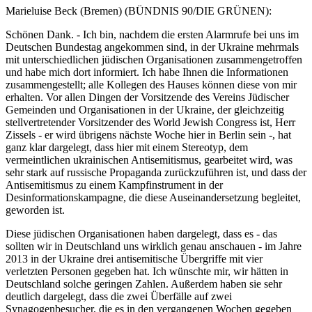
Marieluise Beck
(Bremen) (BÜNDNIS 90/DIE GRÜNEN):
Schönen Dank. - Ich bin, nachdem die ersten Alarmrufe bei uns im
Deutschen Bundestag angekommen sind, in der Ukraine mehrmals
mit unterschiedlichen jüdischen Organisationen zusammengetroffen
und habe mich dort informiert. Ich habe Ihnen die Informationen
zusammengestellt; alle Kollegen des Hauses können diese von mir
erhalten. Vor allen Dingen der Vorsitzende des Vereins Jüdischer
Gemeinden und Organisationen in der Ukraine, der gleichzeitig
stellvertretender Vorsitzender des World Jewish Congress ist, Herr
Zissels - er wird übrigens nächste Woche hier in Berlin sein -, hat
ganz klar dargelegt, dass hier mit einem Stereotyp, dem
vermeintlichen ukrainischen Antisemitismus, gearbeitet wird, was
sehr stark auf russische Propaganda zurückzuführen ist, und dass der
Antisemitismus zu einem Kampfinstrument in der
Desinformationskampagne, die diese Auseinandersetzung begleitet,
geworden ist.
Diese jüdischen Organisationen haben dargelegt, dass es - das
sollten wir in Deutschland uns wirklich genau anschauen - im Jahre
2013 in der Ukraine drei antisemitische Übergriffe mit vier
verletzten Personen gegeben hat. Ich wünschte mir, wir hätten in
Deutschland solche geringen Zahlen. Außerdem haben sie sehr
deutlich dargelegt, dass die zwei Überfälle auf zwei
Synagogenbesucher, die es in den vergangenen Wochen gegeben