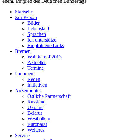
ehem. Mitglied des Deutschen Bundestags
Startseite
Zur Person
Bilder
Lebenslauf
Sprachen
Ich unterstütze
Empfohlene Links
Bremen
Wahlkampf 2013
Aktuelles
Termine
Parlament
Reden
Initiativen
Außenpolitik
Östliche Partnerschaft
Russland
Ukraine
Belarus
Westbalkan
Europarat
Weiteres
Service