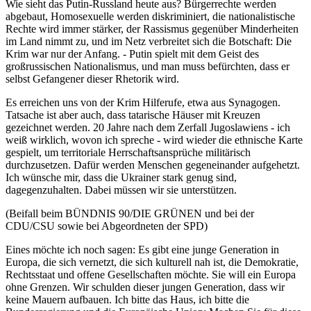
Wie sieht das Putin-Russland heute aus? Bürgerrechte werden
abgebaut, Homosexuelle werden diskriminiert, die nationalistische
Rechte wird immer stärker, der Rassismus gegenüber Minderheiten
im Land nimmt zu, und im Netz verbreitet sich die Botschaft: Die
Krim war nur der Anfang. - Putin spielt mit dem Geist des
großrussischen Nationalismus, und man muss befürchten, dass er
selbst Gefangener dieser Rhetorik wird.
Es erreichen uns von der Krim Hilferufe, etwa aus Synagogen.
Tatsache ist aber auch, dass tatarische Häuser mit Kreuzen
gezeichnet werden. 20 Jahre nach dem Zerfall Jugoslawiens - ich
weiß wirklich, wovon ich spreche - wird wieder die ethnische Karte
gespielt, um territoriale Herrschaftsansprüche militärisch
durchzusetzen. Dafür werden Menschen gegeneinander aufgehetzt.
Ich wünsche mir, dass die Ukrainer stark genug sind,
dagegenzuhalten. Dabei müssen wir sie unterstützen.
(Beifall beim BÜNDNIS 90/DIE GRÜNEN und bei der
CDU/CSU sowie bei Abgeordneten der SPD)
Eines möchte ich noch sagen: Es gibt eine junge Generation in
Europa, die sich vernetzt, die sich kulturell nah ist, die Demokratie,
Rechtsstaat und offene Gesellschaften möchte. Sie will ein Europa
ohne Grenzen. Wir schulden dieser jungen Generation, dass wir
keine Mauern aufbauen. Ich bitte das Haus, ich bitte die