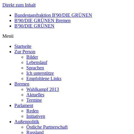
Direkt zum Inhalt
Bundestagsfraktion B'90/DIE GRÜNEN
B'90/DIE GRÜNEN Bremen
B'90/DIE GRÜNEN
Menü
Startseite
Zur Person
Bilder
Lebenslauf
Sprachen
Ich unterstütze
Empfohlene Links
Bremen
Wahlkampf 2013
Aktuelles
Termine
Parlament
Reden
Initiativen
Außenpolitik
Östliche Partnerschaft
Russland