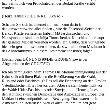
hat, vermutlich von Provokateuren der Berkut-Kräfte verübt
wurden.
(Heike Hänsel (DIE LINKE): Ach so!)
Schauen Sie sich im Internet an - man kann darin ja
dankenswerterweise alles finden -, wie die Facebook-Seiten der
Berkut-Kräfte ausgesehen haben! Mit faschistischen und
Nazisymbolen sind dort Julija Timoschenko, Klitschko, überhaupt
der gesamte Maidan versehen worden. Ich glaube, dass wir gerade
hier sehr genau hinschauen sollten, dass wir nicht dem Missbrauch
des Antisemitismus in diesem Desinformationskrieg folgen.
(Beifall beim BÜNDNIS 90/DIE GRÜNEN sowie bei
Abgeordneten der CDU/CSU)
Ich bin damit gleich beim Thema: Die Marionettenregierung auf der
Krim stellt mit ihren Plakaten die Bevölkerung vor die Wahl:
Russland oder Faschismus? Das soll die Erinnerung an den Großen
Vaterländischen Krieg hervorrufen. Aber sie steht heute nicht vor
der Wahl: Hitler-Faschismus oder Sowjetunion. Heute geht es um
den Konflikt zwischen Demokratie und Autokratie in Europa. Der
Maidan ist eine antiputinistische Bewegung. Dort waren auch
Armenier und Belarussen, weil es auch um ihre Freiheit geht.