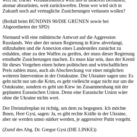
atomar abzurüsten, weit zurückwerfen. Denn wer wird sich in
Zukunft noch auf vertragliche Zusicherungen verlassen wollen?
(Beifall beim BÜNDNIS 90/DIE GRÜNEN sowie bei
Abgeordneten der SPD)
Niemand will eine militärische Antwort auf die Aggression
Russlands. Wer aber der neuen Regierung in Kiew abverlangt,
stillzuhalten und die Annexion eines Landesteiles zunächst zu
erdulden, ohne zu den Waffen zu greifen, der muss dieser Regierung
ernsthafte Zusicherungen machen. Es muss klar sein, dass der Kreml
für dieses Vorgehen einen hohen politischen und wirtschaftlichen
Preis zahlen muss, auch als Abschreckung vor einer möglichen
weiteren Intervention in der Ostukraine. Die Ukrainer sagen uns: Es
geht nicht nur um die Krim, es geht vielleicht sogar nicht nur um die
Ostukraine, sondern es geht um Kiew im Zusammenhang mit der
geplanten Eurasischen Union. Denn eine Eurasische Union wäre
ohne die Ukraine nichts wert.
Der Dreistufenplan ist richtig, um dem zu begegnen. Ich möchte
Ihnen, Herr Gysi, sagen: Ja, es gibt rechte Kräfte in der Ukraine,
aber sie werden umso stärker werden, je aggressiver Putin vorgeht.
(Zuruf des Abg. Dr. Gregor Gysi (DIE LINKE))