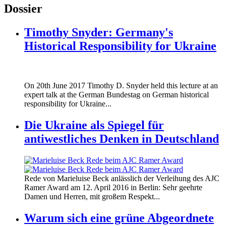
Dossier
Timothy Snyder: Germany's
Historical Responsibility for Ukraine
170620_fg_ukraine_timothy_snyder.jp
On 20th June 2017 Timothy D. Snyder held this lecture at an
170620_fg_ukraine_timothy_snyder.jp
expert talk at the German Bundestag on German historical
responsibility for Ukraine...
Die Ukraine als Spiegel für
antiwestliches Denken in Deutschland
160412_ramer_award.jpg
Rede von Marieluise Beck anlässlich der Verleihung des AJC
160412_ramer_award.jpg
Ramer Award am 12. April 2016 in Berlin: Sehr geehrte
Damen und Herren, mit großem Respekt...
Warum sich eine grüne Abgeordnete