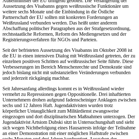
Außenminister der EU dringend geboten. Die Verlängerung der
Aussetzung des Visabanns gegen weißrussische Funktionäre um
weitere sechs Monate und die Einbindung in die Östliche
Partnerschaft der EU sollten mit konkreten Forderungen an
Weißrussland verbunden werden. Das heißt unter anderem
Abschaffung politischer Paragraphen aus der Strafgesetzordnung,
rechtsstaatliche Reformen, Reform des Mediengesetzes und der
Registrierungsverfahren für NGOs und Parteien.
Seit der befristeten Aussetzung des Visabanns im Oktober 2008 ist
die EU in einen intensiven Dialog mit Weißrussland getreten, der zu
einzelnen positiven Schritten auf weißrussischer Seite führte. Diese
Verbesserungen im Bereich Menschenrechte und Demokratie sind
jedoch bislang nicht mit substanziellen Veränderungen verbunden
und jederzeit rückgängig machbar.
Seit Jahresanfang allerdings kommt es in Weißrussland wieder
vermehrt zu Repressionen gegen Oppositionelle. Drei inhaftierten
Unternehmern drohen aufgrund fadenscheiniger Anklagen zwischen
sechs und 12 Jahren Haft. Jugendaktivisten wurden trotz
körperlicher Untauglichkeit zum Militärdienst zwangsweise
eingezogen und dort disziplinarischen Maßnahmen unterzogen. Der
Jugendaktivist Artsiom Dubski sitzt in Untersuchungshaft und sieht
sich wegen Nichtbefolgung eines Hausarrests infolge der Teilnahme
an einer Demonstration mit einer möglichen Haftstrafe zwischen
sechs Monaten und drei Jahren konfrontiert. Ausgaben der