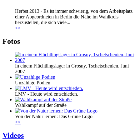
Marie_und_Wahlkreis.jpg
Herbst 2013 - Es ist immer schwierig, von dem Arbeitsplatz
Marie_und_Wahlkreis.jpg
einer Abgeordneten in Berlin die Nähe im Wahlkreis
herzustellen, die sich viele...
<
>
Fotos
In einem Flüchtlingslager in Grosny, Tschetschenien, Juni
2007
Unzählige Podien
LMV - Heute wird entschieden.
Wahlkampf auf der Straße
Von der Natur lernen: Das Grüne Logo
<
>
Videos