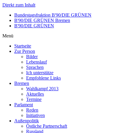
Direkt zum Inhalt
Bundestagsfraktion B'90/DIE GRÜNEN
B'90/DIE GRÜNEN Bremen
B'90/DIE GRÜNEN
Menü
Startseite
Zur Person
Bilder
Lebenslauf
Sprachen
Ich unterstütze
Empfohlene Links
Bremen
Wahlkampf 2013
Aktuelles
Termine
Parlament
Reden
Initiativen
Außenpolitik
Östliche Partnerschaft
Russland