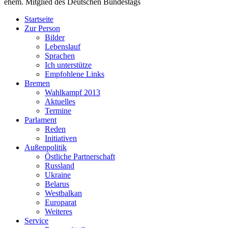
ehem. Mitglied des Deutschen Bundestags
Startseite
Zur Person
Bilder
Lebenslauf
Sprachen
Ich unterstütze
Empfohlene Links
Bremen
Wahlkampf 2013
Aktuelles
Termine
Parlament
Reden
Initiativen
Außenpolitik
Östliche Partnerschaft
Russland
Ukraine
Belarus
Westbalkan
Europarat
Weiteres
Service