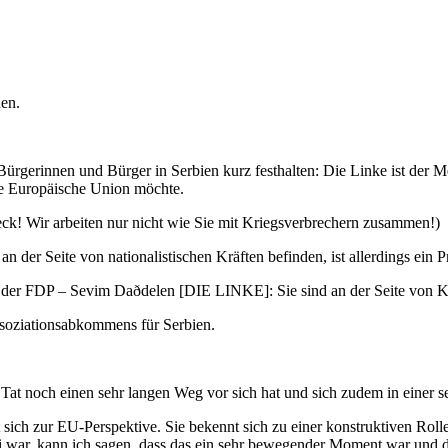
en.
ürgerinnen und Bürger in Serbien kurz festhalten: Die Linke ist der Mei
die Europäische Union möchte.
k! Wir arbeiten nur nicht wie Sie mit Kriegsverbrechern zusammen!)
n der Seite von nationalistischen Kräften befinden, ist allerdings ein P
DP – Sevim Daðdelen [DIE LINKE]: Sie sind an der Seite von Krie
Assoziationsabkommens für Serbien.
 Tat noch einen sehr langen Weg vor sich hat und sich zudem in einer s
 sich zur EU-Perspektive. Sie bekennt sich zu einer konstruktiven Roll
abei war, kann ich sagen, dass das ein sehr bewegender Moment war und