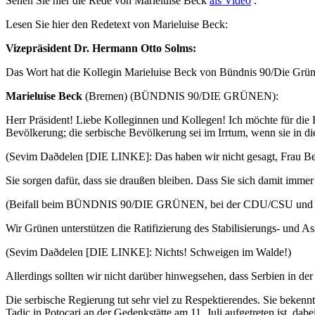
Sehen Sie hier die Rede von Marieluise Beck
als Video
.
Lesen Sie hier den Redetext von Marieluise Beck:
Vizepräsident Dr. Hermann Otto Solms:
Das Wort hat die Kollegin Marieluise Beck von Bündnis 90/Die Grün
Marieluise Beck
(Bremen) (BÜNDNIS 90/DIE GRÜNEN):
Herr Präsident! Liebe Kolleginnen und Kollegen! Ich möchte für die B
Bevölkerung; die serbische Bevölkerung sei im Irrtum, wenn sie in 
(Sevim Daðdelen [DIE LINKE]: Das haben wir nicht gesagt, Frau Bec
Sie sorgen dafür, dass sie draußen bleiben. Dass Sie sich damit immer a
(Beifall beim BÜNDNIS 90/DIE GRÜNEN, bei der CDU/CSU und der F
Wir Grünen unterstützen die Ratifizierung des Stabilisierungs- und 
(Sevim Daðdelen [DIE LINKE]: Nichts! Schweigen im Walde!)
Allerdings sollten wir nicht darüber hinwegsehen, dass Serbien in der
Die serbische Regierung tut sehr viel zu Respektierendes. Sie bekennt
Tadic in Potocari an der Gedenkstätte am 11. Juli aufgetreten ist, d