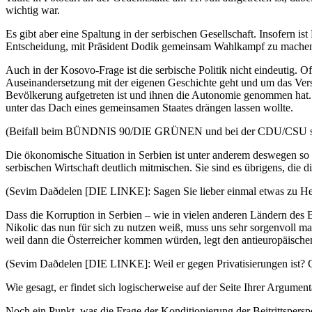
wichtig war.
Es gibt aber eine Spaltung in der serbischen Gesellschaft. Insofern 
Entscheidung, mit Präsident Dodik gemeinsam Wahlkampf zu machen u
Auch in der Kosovo-Frage ist die serbische Politik nicht eindeutig. 
Auseinandersetzung mit der eigenen Geschichte geht und um das Verst
Bevölkerung aufgetreten ist und ihnen die Autonomie genommen hat. D
unter das Dach eines gemeinsamen Staates drängen lassen wollte.
(Beifall beim BÜNDNIS 90/DIE GRÜNEN und bei der CDU/CSU so
Die ökonomische Situation in Serbien ist unter anderem deswegen so 
serbischen Wirtschaft deutlich mitmischen. Sie sind es übrigens, die
(Sevim Daðdelen [DIE LINKE]: Sagen Sie lieber einmal etwas zu He
Dass die Korruption in Serbien – wie in vielen anderen Ländern des B
Nikolic das nun für sich zu nutzen weiß, muss uns sehr sorgenvoll mac
weil dann die Österreicher kommen würden, legt den antieuropäischen G
(Sevim Daðdelen [DIE LINKE]: Weil er gegen Privatisierungen ist? G
Wie gesagt, er findet sich logischerweise auf der Seite Ihrer Argument
Noch ein Punkt, was die Frage der Konditionierung der Beitrittsperspe