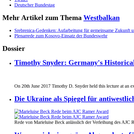
Deutscher Bundestag
Mehr Artikel zum Thema
Westbalkan
Srebrenica-Gedenken: Aufarbeitung für gemeinsame Zukunft u
Plenarrede zum Kosovo-Einsatz der Bundeswehr
Dossier
Timothy Snyder: Germany's Historical
170620_fg_ukraine_timothy_snyder.jp
On 20th June 2017 Timothy D. Snyder held this lecture at an ex
170620_fg_ukraine_timothy_snyder.jp
Die Ukraine als Spiegel für antiwestli
160412_ramer_award.jpg
Rede von Marieluise Beck anlässlich der Verleihung des AJC 
160412_ramer_award.jpg