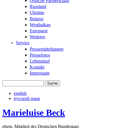
Östliche Partnerschaft
Russland
Ukraine
Belarus
Westbalkan
Europarat
Weiteres
Service
Pressemitteilungen
Pressefotos
Lebenslauf
Kontakt
Impressum
Suche
Suchformular
english
русский язык
Marieluise Beck
ehem. Mitglied des Deutschen Bundestags