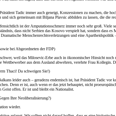
ist Präsident Tadic immer auch geneigt, Konzessionen zu machen, die h
nd sich gemeinsam mit Biljana Plavsic abbilden zu lassen, die die r
Offensichtlich ist der Amputationsschmerz immer noch sehr groß. Viele
ändnis, dass nicht Serbien das Kosovo verspielt hat, sondern dass es M
ramatische Menschenrechtsverletzungen und eine Apartheidspolitik – al
wie bei Abgeordneten der FDP)
schwer, weil das Milosevic-Erbe auch in ökonomischer Hinsicht noch ni
 die Wettbewerber aus dem Ausland abwehren, verehrte Frau Kollegin. D
rrn Thaci! Da schweigen Sie!)
alkans leider auch – geradezu endemisch ist, hat Präsident Tadic vor ku
hen. Denn er ist, auch wenn er das jetzt behauptet, nicht proeuropäisch
eist offen. Er ist und bleibt ein Nationalist.
egen Ihre Neoliberalisierung?)
ation wieder.
ktive anlangt. Wir sollten nicht darauf hoffen, dass es eine biologisch