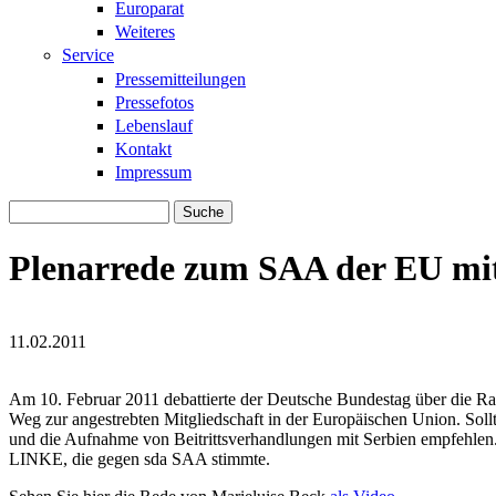
Europarat
Weiteres
Service
Pressemitteilungen
Pressefotos
Lebenslauf
Kontakt
Impressum
Suche
Suchformular
Plenarrede zum SAA der EU mit
11.02.2011
110210_Plenarrede_SAA_Serbien3.jpg
110210_Plenarrede_SAA_Serbien3.jpg
Am 10. Februar 2011 debattierte der Deutsche Bundestag über die Ra
Weg zur angestrebten Mitgliedschaft in der Europäischen Union. Soll
und die Aufnahme von Beitrittsverhandlungen mit Serbien empfehlen.
LINKE, die gegen sda SAA stimmte.