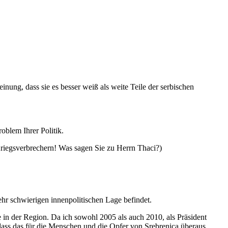
nung, dass sie es besser weiß als weite Teile der serbischen
roblem Ihrer Politik.
gsverbrechern! Was sagen Sie zu Herrn Thaci?)
ehr schwierigen innenpolitischen Lage befindet.
e in der Region. Da ich sowohl 2005 als auch 2010, als Präsident
 dass das für die Menschen und die Opfer von Srebrenica überaus