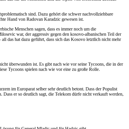
ochproblematisch sind. Dazu gehört die schwer nachvollziehbare
echte Hand von Radovan Karadzic gewesen ist.
 serbische Menschen sagen, dass es immer noch um die
ilosevic war, der aggressiv gegen den kosovo-albanischen Teil der
l das hat dazu geführt, dass sich das Kosovo letztlich nicht mehr
cht überwunden ist. Es gibt nach wie vor seine Tycoons, die in der
iese Tycoons spielen nach wie vor eine zu große Rolle.
rzem im Europarat selber sehr deutlich betont. Dass der Populist
. Dass er so deutlich sagt, die Telekom dürfe nicht verkauft werden,
e Lösung für General Mladic und für Hadzic gibt.