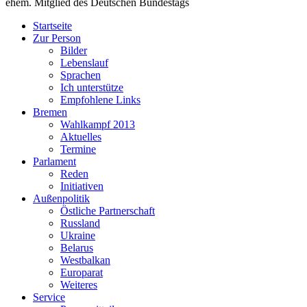
ehem. Mitglied des Deutschen Bundestags
Startseite
Zur Person
Bilder
Lebenslauf
Sprachen
Ich unterstütze
Empfohlene Links
Bremen
Wahlkampf 2013
Aktuelles
Termine
Parlament
Reden
Initiativen
Außenpolitik
Östliche Partnerschaft
Russland
Ukraine
Belarus
Westbalkan
Europarat
Weiteres
Service