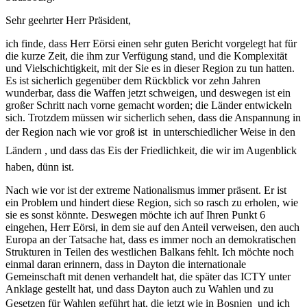
Sehr geehrter Herr Präsident,
ich finde, dass Herr Eörsi einen sehr guten Bericht vorgelegt hat für
die kurze Zeit, die ihm zur Verfügung stand, und die Komplexität
und Vielschichtigkeit, mit der Sie es in dieser Region zu tun hatten.
Es ist sicherlich gegenüber dem Rückblick vor zehn Jahren
wunderbar, dass die Waffen jetzt schweigen, und deswegen ist ein
großer Schritt nach vorne gemacht worden; die Länder entwickeln
sich. Trotzdem müssen wir sicherlich sehen, dass die Anspannung in
der Region nach wie vor groß ist  in unterschiedlicher Weise in den
Ländern , und dass das Eis der Friedlichkeit, die wir im Augenblick
haben, dünn ist.
Nach wie vor ist der extreme Nationalismus immer präsent. Er ist
ein Problem und hindert diese Region, sich so rasch zu erholen, wie
sie es sonst könnte. Deswegen möchte ich auf Ihren Punkt 6
eingehen, Herr Eörsi, in dem sie auf den Anteil verweisen, den auch
Europa an der Tatsache hat, dass es immer noch an demokratischen
Strukturen in Teilen des westlichen Balkans fehlt. Ich möchte noch
einmal daran erinnern, dass in Dayton die internationale
Gemeinschaft mit denen verhandelt hat, die später das ICTY unter
Anklage gestellt hat, und dass Dayton auch zu Wahlen und zu
Gesetzen für Wahlen geführt hat, die jetzt wie in Bosnien  und ich