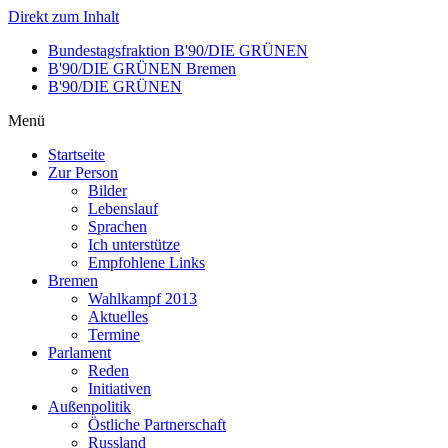
Direkt zum Inhalt
Bundestagsfraktion B'90/DIE GRÜNEN
B'90/DIE GRÜNEN Bremen
B'90/DIE GRÜNEN
Menü
Startseite
Zur Person
Bilder
Lebenslauf
Sprachen
Ich unterstütze
Empfohlene Links
Bremen
Wahlkampf 2013
Aktuelles
Termine
Parlament
Reden
Initiativen
Außenpolitik
Östliche Partnerschaft
Russland