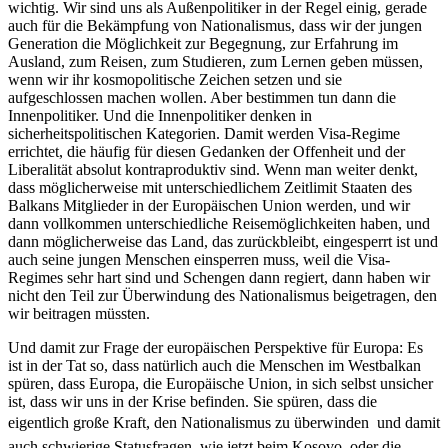
wichtig. Wir sind uns als Außenpolitiker in der Regel einig, gerade
auch für die Bekämpfung von Nationalismus, dass wir der jungen
Generation die Möglichkeit zur Begegnung, zur Erfahrung im
Ausland, zum Reisen, zum Studieren, zum Lernen geben müssen,
wenn wir ihr kosmopolitische Zeichen setzen und sie
aufgeschlossen machen wollen. Aber bestimmen tun dann die
Innenpolitiker. Und die Innenpolitiker denken in
sicherheitspolitischen Kategorien. Damit werden Visa-Regime
errichtet, die häufig für diesen Gedanken der Offenheit und der
Liberalität absolut kontraproduktiv sind. Wenn man weiter denkt,
dass möglicherweise mit unterschiedlichem Zeitlimit Staaten des
Balkans Mitglieder in der Europäischen Union werden, und wir
dann vollkommen unterschiedliche Reisemöglichkeiten haben, und
dann möglicherweise das Land, das zurückbleibt, eingesperrt ist und
auch seine jungen Menschen einsperren muss, weil die Visa-
Regimes sehr hart sind und Schengen dann regiert, dann haben wir
nicht den Teil zur Überwindung des Nationalismus beigetragen, den
wir beitragen müssten.
Und damit zur Frage der europäischen Perspektive für Europa: Es
ist in der Tat so, dass natürlich auch die Menschen im Westbalkan
spüren, dass Europa, die Europäische Union, in sich selbst unsicher
ist, dass wir uns in der Krise befinden. Sie spüren, dass die
eigentlich große Kraft, den Nationalismus zu überwinden  und damit
auch schwierige Statusfragen, wie jetzt beim Kosovo, oder die