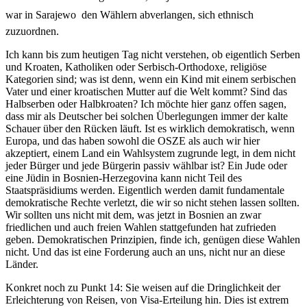
war in Sarajewo  den Wählern abverlangen, sich ethnisch
zuzuordnen.
Ich kann bis zum heutigen Tag nicht verstehen, ob eigentlich Serben
und Kroaten, Katholiken oder Serbisch-Orthodoxe, religiöse
Kategorien sind; was ist denn, wenn ein Kind mit einem serbischen
Vater und einer kroatischen Mutter auf die Welt kommt? Sind das
Halbserben oder Halbkroaten? Ich möchte hier ganz offen sagen,
dass mir als Deutscher bei solchen Überlegungen immer der kalte
Schauer über den Rücken läuft. Ist es wirklich demokratisch, wenn
Europa, und das haben sowohl die OSZE als auch wir hier
akzeptiert, einem Land ein Wahlsystem zugrunde legt, in dem nicht
jeder Bürger und jede Bürgerin passiv wählbar ist? Ein Jude oder
eine Jüdin in Bosnien-Herzegovina kann nicht Teil des
Staatspräsidiums werden. Eigentlich werden damit fundamentale
demokratische Rechte verletzt, die wir so nicht stehen lassen sollten.
Wir sollten uns nicht mit dem, was jetzt in Bosnien an zwar
friedlichen und auch freien Wahlen stattgefunden hat zufrieden
geben. Demokratischen Prinzipien, finde ich, genügen diese Wahlen
nicht. Und das ist eine Forderung auch an uns, nicht nur an diese
Länder.
Konkret noch zu Punkt 14: Sie weisen auf die Dringlichkeit der
Erleichterung von Reisen, von Visa-Erteilung hin. Dies ist extrem