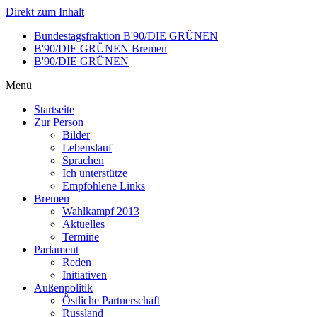
Direkt zum Inhalt
Bundestagsfraktion B'90/DIE GRÜNEN
B'90/DIE GRÜNEN Bremen
B'90/DIE GRÜNEN
Menü
Startseite
Zur Person
Bilder
Lebenslauf
Sprachen
Ich unterstütze
Empfohlene Links
Bremen
Wahlkampf 2013
Aktuelles
Termine
Parlament
Reden
Initiativen
Außenpolitik
Östliche Partnerschaft
Russland