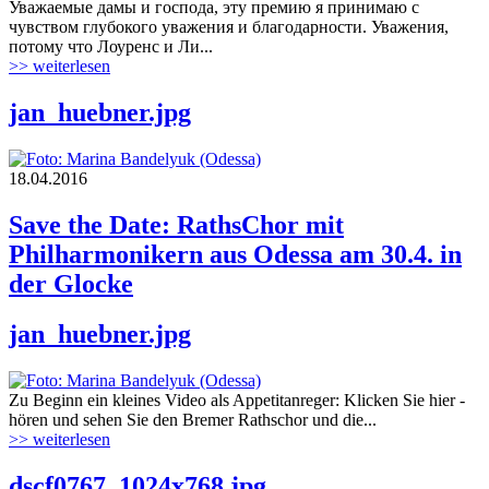
Уважаемые дамы и господа, эту премию я принимаю с
чувством глубокого уважения и благодарности. Уважения,
потому что Лоуренс и Ли...
>> weiterlesen
jan_huebner.jpg
18.04.2016
Save the Date: RathsChor mit
Philharmonikern aus Odessa am 30.4. in
der Glocke
jan_huebner.jpg
Zu Beginn ein kleines Video als Appetitanreger: Klicken Sie hier -
hören und sehen Sie den Bremer Rathschor und die...
>> weiterlesen
dscf0767_1024x768.jpg