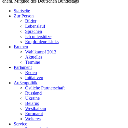
ehem. Mitglied des Deutschen Bundestags
Startseite
Zur Person
Bilder
Lebenslauf
Sprachen
Ich unterstütze
Empfohlene Links
Bremen
Wahlkampf 2013
Aktuelles
Termine
Parlament
Reden
Initiativen
Außenpolitik
Östliche Partnerschaft
Russland
Ukraine
Belarus
Westbalkan
Europarat
Weiteres
Service