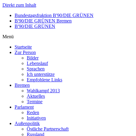
Direkt zum Inhalt
Bundestagsfraktion B'90/DIE GRÜNEN
B'90/DIE GRÜNEN Bremen
B'90/DIE GRÜNEN
Menü
Startseite
Zur Person
Bilder
Lebenslauf
Sprachen
Ich unterstütze
Empfohlene Links
Bremen
Wahlkampf 2013
Aktuelles
Termine
Parlament
Reden
Initiativen
Außenpolitik
Östliche Partnerschaft
Russland