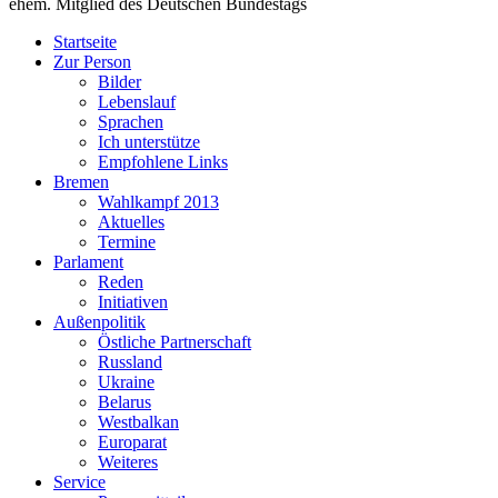
ehem. Mitglied des Deutschen Bundestags
Startseite
Zur Person
Bilder
Lebenslauf
Sprachen
Ich unterstütze
Empfohlene Links
Bremen
Wahlkampf 2013
Aktuelles
Termine
Parlament
Reden
Initiativen
Außenpolitik
Östliche Partnerschaft
Russland
Ukraine
Belarus
Westbalkan
Europarat
Weiteres
Service