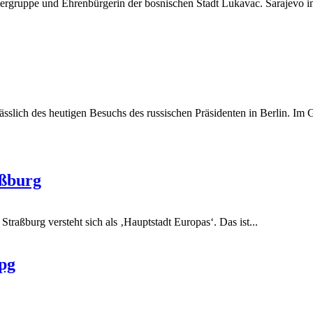
iergruppe und Ehrenbürgerin der bosnischen Stadt Lukavac. Sarajevo i
slich des heutigen Besuchs des russischen Präsidenten in Berlin. Im G
aßburg
Straßburg versteht sich als ‚Hauptstadt Europas‘. Das ist...
pg