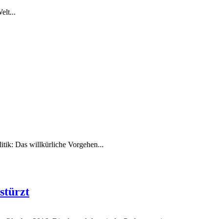
lt...
tik: Das willkürliche Vorgehen...
stürzt