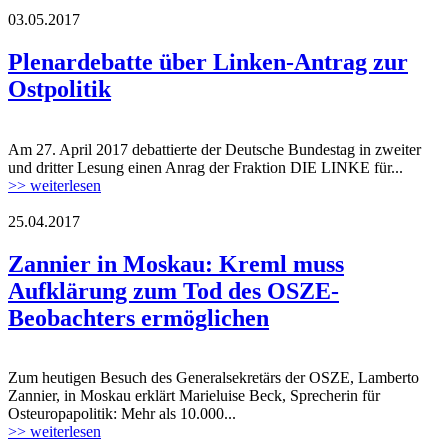
03.05.2017
170427_plenardebatte_ostpolitik.jpg
Plenardebatte über Linken-Antrag zur
Ostpolitik
Am 27. April 2017 debattierte der Deutsche Bundestag in zweiter
170427_plenardebatte_ostpolitik.jpg
und dritter Lesung einen Anrag der Fraktion DIE LINKE für...
>> weiterlesen
25.04.2017
309291.jpg
Zannier in Moskau: Kreml muss
Aufklärung zum Tod des OSZE-
Beobachters ermöglichen
Zum heutigen Besuch des Generalsekretärs der OSZE, Lamberto
309291.jpg
Zannier, in Moskau erklärt Marieluise Beck, Sprecherin für
Osteuropapolitik: Mehr als 10.000...
>> weiterlesen