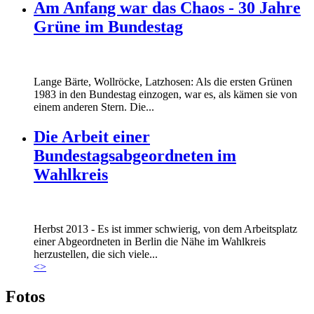
Am Anfang war das Chaos - 30 Jahre
Grüne im Bundestag
Lange Bärte, Wollröcke, Latzhosen: Als die ersten Grünen
1983 in den Bundestag einzogen, war es, als kämen sie von
einem anderen Stern. Die...
Die Arbeit einer
Bundestagsabgeordneten im
Wahlkreis
Marie_und_Wahlkreis.jpg
Herbst 2013 - Es ist immer schwierig, von dem Arbeitsplatz
Marie_und_Wahlkreis.jpg
einer Abgeordneten in Berlin die Nähe im Wahlkreis
herzustellen, die sich viele...
<
>
Fotos