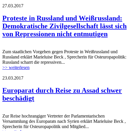
27.03.2017
minsk-15.03.2017a.jpg
Proteste in Russland und Weißrussland:
Demokratische Zivilgesellschaft lässt sich
von Repressionen nicht entmutigen
Zum staatlichen Vorgehen gegen Proteste in Weißrussland und
minsk-15.03.2017a.jpg
Russland erklärt Marieluise Beck , Sprecherin für Osteuropapolitik:
Russland scharrt die repressiven...
>> weiterlesen
23.03.2017
Europarat.jpg
Europarat durch Reise zu Assad schwer
beschädigt
Zur Reise hochrangiger Vertreter der Parlamentarischen
Europarat.jpg
Versammlung des Europarats nach Syrien erklärt Marieluise Beck ,
Sprecherin für Osteuropapolitik und Mitglied...