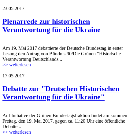
23.05.2017
170519_rede_ukraine_histverantw.jpg
Plenarrede zur historischen
Verantwortung für die Ukraine
Am 19. Mai 2017 debattierte der Deutsche Bundestag in erster
170519_rede_ukraine_histverantw.jpg
Lesung den Antrag von Bündnis 90/Die Grünen "Historische
Verantwortung Deutschlands...
>> weiterlesen
17.05.2017
freundschaftspins-deutschland-ukraine.jpg
Debatte zur "Deutschen Historischen
Verantwortung für die Ukraine"
Auf Initiative der Grünen Bundestagsfraktion findet am kommen
freundschaftspins-deutschland-ukraine.jpg
Freitag, den 19. Mai 2017, gegen ca. 11:20 Uhr eine öffentliche
Debatte...
>> weiterlesen