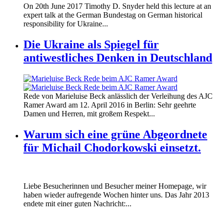
170620_fg_ukraine_timothy_snyder.jp
On 20th June 2017 Timothy D. Snyder held this lecture at an
170620_fg_ukraine_timothy_snyder.jp
expert talk at the German Bundestag on German historical
responsibility for Ukraine...
Die Ukraine als Spiegel für
antiwestliches Denken in Deutschland
160412_ramer_award.jpg
Rede von Marieluise Beck anlässlich der Verleihung des AJC
160412_ramer_award.jpg
Ramer Award am 12. April 2016 in Berlin: Sehr geehrte
Damen und Herren, mit großem Respekt...
Warum sich eine grüne Abgeordnete
für Michail Chodorkowski einsetzt.
Liebe Besucherinnen und Besucher meiner Homepage, wir
haben wieder aufregende Wochen hinter uns. Das Jahr 2013
endete mit einer guten Nachricht:...