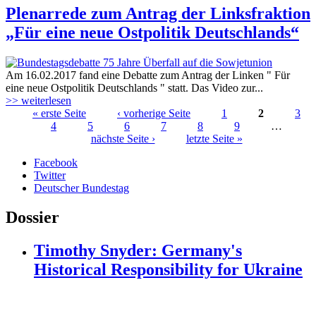
Plenarrede zum Antrag der Linksfraktion
„Für eine neue Ostpolitik Deutschlands“
Am 16.02.2017 fand eine Debatte zum Antrag der Linken " Für
160622_plenarrede_75jahre_ueberfall_su.
eine neue Ostpolitik Deutschlands " statt. Das Video zur...
>> weiterlesen
« erste Seite
‹ vorherige Seite
1
2
3
4
5
6
7
8
9
…
Seiten
nächste Seite ›
letzte Seite »
Facebook
Twitter
Deutscher Bundestag
Dossier
Timothy Snyder: Germany's
Historical Responsibility for Ukraine