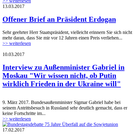
>> weiterlesen
13.03.2017
Offener Brief an Präsident Erdogan
Sehr geehrter Herr Staatspräsident, vielleicht erinnern Sie sich nicht
mehr daran, dass Sie mir vor 12 Jahren einen Preis verliehen...
>> weiterlesen
10.03.2017
deutschlandfunk-logo.jpg
Interview zu Außenminister Gabriel in
Moskau "Wir wissen nicht, ob Putin
wirklich Frieden in der Ukraine will"
9. März 2017. Bundesaußenminister Sigmar Gabriel habe bei
deutschlandfunk-logo.jpg
seinem Antrittsbesuch in Russland sehr deutlich gemacht, dass er
keine Fortschritte im...
>> weiterlesen
17.02.2017
160622_plenarrede_75jahre_ueberfall_su.